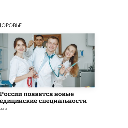
Академик РАН предупредил, что
ChatGPT отучит школьников думать
1 ИЮНЯ /
ШКОЛЬНИКИ
ДОРОВЬЕ
 России появятся новые
едицинские специальности
 МАЯ