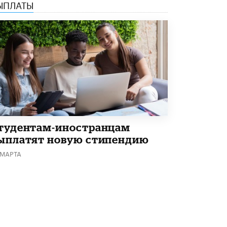
ЫПЛАТЫ
тудентам-иностранцам
ыплатят новую стипендию
 МАРТА