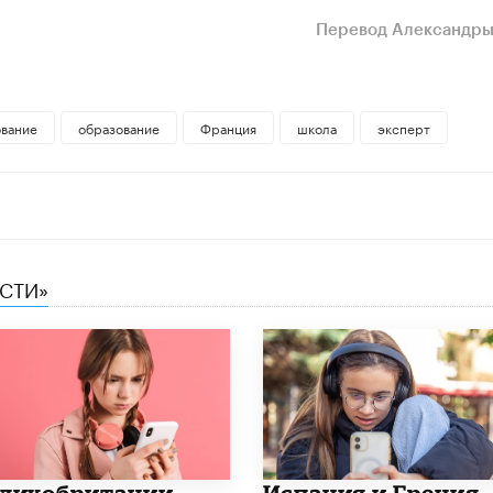
Перевод Александры
ование
образование
Франция
школа
эксперт
ЕСТИ»
еликобритании
Испания и Греция