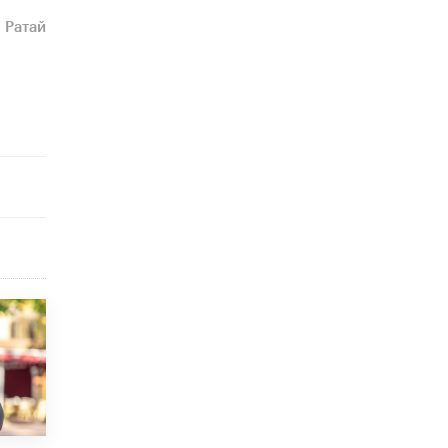
 Ратай
Рособрнадзор ответил на жалобы
школьников на ошибки в ЕГЭ по
русскому
8 ИЮНЯ /
ЕГЭ И ОГЭ
Школа «СКОЛКА» и Госкорпорация
«Росатом» подписали соглашение о
сотрудничестве
8 ИЮНЯ /
ОБРАЗОВАТЕЛЬНАЯ ПОЛИТИКА
Депутаты призвали не отклонять
дипломы только из-за не пройденного
антиплагиата
5 ИЮНЯ /
ЧТО ПРОИСХОДИТ?
Минпросвещения просят добавить в
школьные учебники примеры женщин-
инженеров
5 ИЮНЯ /
УЧЕБНИКИ
Уличенный в списывании школьник
вернул себе призовое место на
олимпиаде через суд