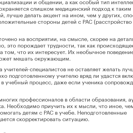
циализации и общении, а как особый тип интелле
сохраняется слишком медицинский подход к таким
, лучше делать акцент на ином, чем у других, сп
оложительные стороны детей с РАС (расстройство
очено на восприятии, на смысле, скорее на детал
о, это порождает трудности, так как происходяще
а том, что их интересует. Их необычное поведени
может мешать окружающим.
ка учителей-специалистов не оставляет желать луч
охо подготовленному учителю вряд ли удастся вкл
 в учебный процесс, даже если ученика сопровож
я многих профессионалов в области образования, а
а. Необходимо приучить их к мысли, что иное, че
помогать детям с РАС в учебе. Неподготовленные
дается скорректировать ситуацию.