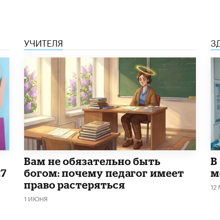
УЧИТЕЛЯ
З
​Вам не обязательно быть
В
27
богом: почему педагог имеет
м
право растеряться
12
1 ИЮНЯ