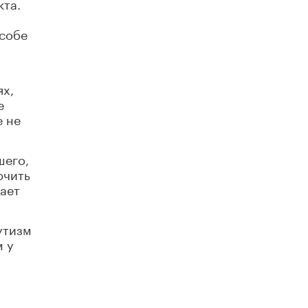
кта.
схемах мошенничества в период сдачи
ЕГЭ
особе
19 ИЮНЯ /
ЕГЭ И ОГЭ
​Яндекс выпустил отчёт об устойчивом
развитии за 2025 год
17 ИЮНЯ /
АНАЛИТИКА
ях,
е
Московский выпускной на ВДНХ
е не
соберет более 60 артистов
17 ИЮНЯ /
ГОРОДСКОЕ ОБРАЗОВАНИЕ
шего,
Названы лучшие российские вузы в
ючить
2026 году по версии RAEX
дает
16 ИЮНЯ /
АНАЛИТИКА
В России предложили ввести
утизм
обязательные уроки каллиграфии в
м у
детских садах
11 ИЮНЯ /
ВОСПИТАНИЕ
​Как будущие реставраторы – студенты
столичного колледжа, помогают
восстанавливать культурные и