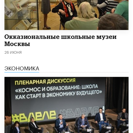
​Окказиональные школьные музеи
Москвы
26 ИЮНЯ
ЭКОНОМИКА