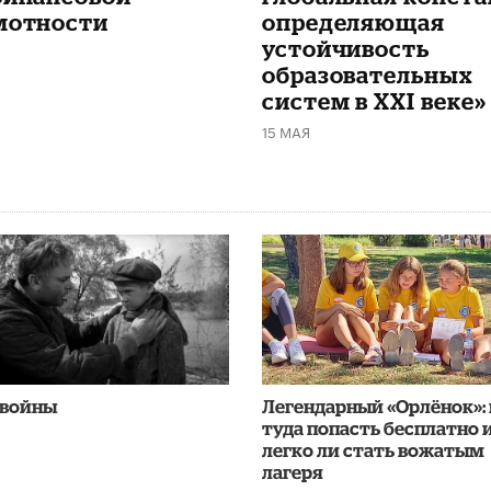
мотности
определяющая
устойчивость
образовательных
систем в XXI веке»
15 МАЯ
 войны
Легендарный «Орлёнок»: 
туда попасть бесплатно 
легко ли стать вожатым
лагеря