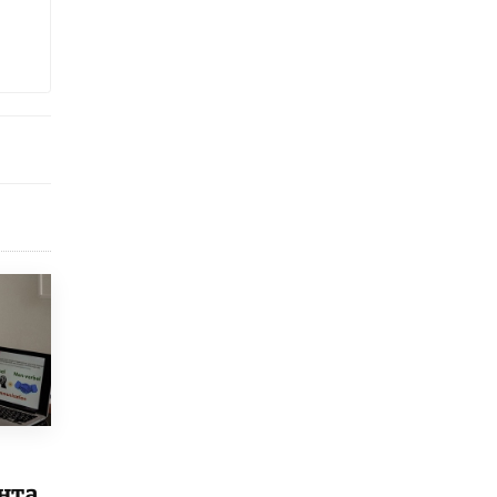
Академик РАН предупредил, что
ChatGPT отучит школьников думать
1 ИЮНЯ /
ШКОЛЬНИКИ
нта,