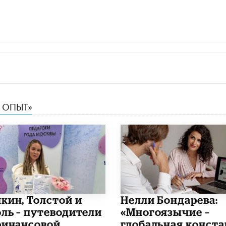
 ОПЫТ»
шкин, Толстой и
​Нелли Бондарева:
оль – путеводители
«Многоязычие –
финансовой
глобальная конста