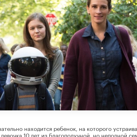
язательно находится ребенок, на которого устраив
 девочка 10 лет из благополучной, но неполной се