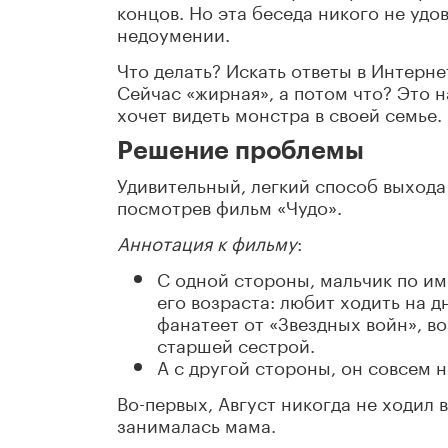
концов. Но эта беседа никого не удов
недоумении.
Что делать? Искать ответы в Интерне
Сейчас «жирная», а потом что? Это н
хочет видеть монстра в своей семье.
Решение проблемы
Удивительный, легкий способ выход
посмотрев фильм «Чудо».
А
ннотация к
фильму
:
С одной стороны, мальчик по им
его возраста: любит ходить на д
фанатеет от «Звездных войн», во
старшей сестрой.
А с другой стороны, он совсем н
Во-первых, Август никогда не ходил 
занималась мама.