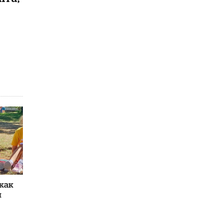
как
и