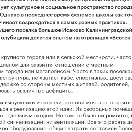
ует культурное и социальное пространство города
 Однако в последнее время феномен школы как то
чинает возрождаться в самых разных практиках.
ущего поселка Большое Исаково Калининградско
Голубицкий делится опытом на страницах «Вестей
крупного города или в сельской местности, часто
циалом для развития отношений с местным
 города или мегаполисом. Часто в таких поселках
аструктура, не хватает кафе, спортивных, досугов
ддержке со стороны местных жителей, родителей,
овать различные дефициты.
ли выпускники и сказали, что они мечтают открыть
ься в реализацию этой идеи. Из свободных помещ
 с отдельным входом. Но там не было ни ремонта, 
ой сигнализации, ни вентиляции. Все это ребята д
имое оборудование: общие затраты составили боле