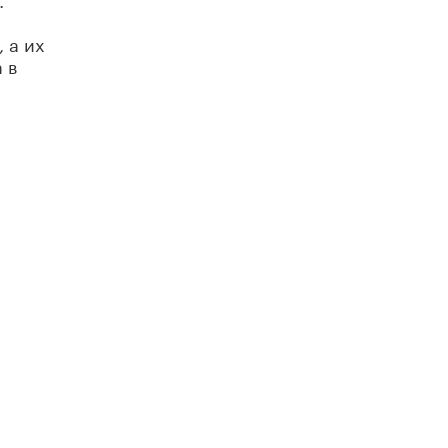
 а их
 в