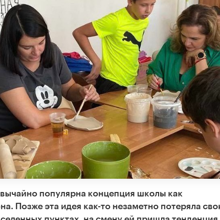
езвычайно популярна концепция школы как
а. Позже эта идея как-то незаметно потеряла св
аселенных пунктах, на смену ей пришла тенденция