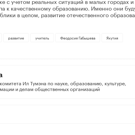
е с учетом реальных ситуаций в малых городах и
упа к качественному образованию. Именно они буд
ублики в целом, развитие отечественного образова
развитие
учитель
Феодосия Габышева
Якутия
а
комитета Ил Тумэна по науке, образованию, культуре,
мации и делам общественных организаций