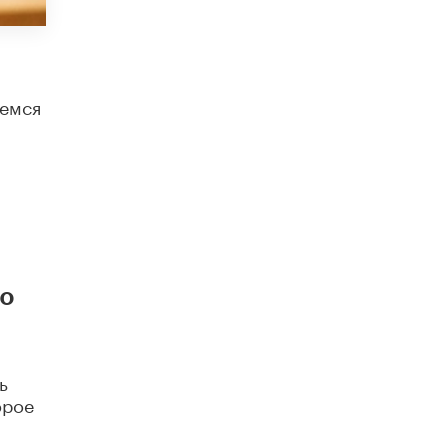
схемах мошенничества в период сдачи
ЕГЭ
19 ИЮНЯ /
ЕГЭ И ОГЭ
​Яндекс выпустил отчёт об устойчивом
аемся
развитии за 2025 год
17 ИЮНЯ /
АНАЛИТИКА
Московский выпускной на ВДНХ
соберет более 60 артистов
17 ИЮНЯ /
ГОРОДСКОЕ ОБРАЗОВАНИЕ
Названы лучшие российские вузы в
2026 году по версии RAEX
16 ИЮНЯ /
АНАЛИТИКА
но
В России предложили ввести
обязательные уроки каллиграфии в
детских садах
11 ИЮНЯ /
ВОСПИТАНИЕ
ь
орое
​Как будущие реставраторы – студенты
столичного колледжа, помогают
восстанавливать культурные и