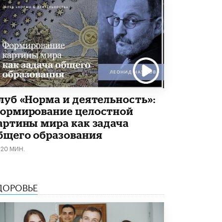
Академик РАН предупредил, что
ChatGPT отучит школьников думать
1 ИЮНЯ /
ШКОЛЬНИКИ
луб «Норма и деятельность»:
ормирование целостной
артины мира как задача
бщего образования
120 МИН.
ДОРОВЬЕ