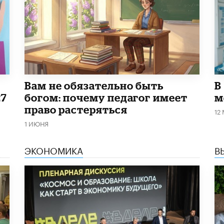
​Вам не обязательно быть
В
27
богом: почему педагог имеет
м
право растеряться
12
1 ИЮНЯ
ЭКОНОМИКА
В