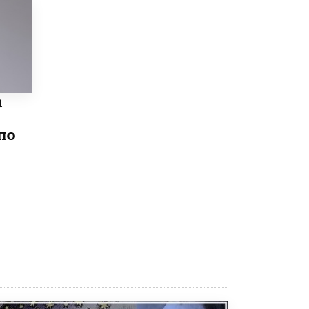
5 ИЮНЯ /
ЧТО ПРОИСХОДИТ?
«Евгений Онегин» станет обязательным
для повторения в 10–11-х классах
4 ИЮНЯ /
КАЧЕСТВО ОБРАЗОВАНИЯ
В Общественной палате предложили
шить школьную форму с учетом
а
национальных традиций регионов
4 ИЮНЯ /
ШКОЛЬНИКИ
по
В Госдуме предложили ввести онлайн-
формат для апелляций ЕГЭ
3 ИЮНЯ /
ЕГЭ И ОГЭ
​Яндекс выпустил бесплатный курс по
защите от ИИ-мошенничества
2 ИЮНЯ /
BIG DATA
В России начнут применять новые
подходы к разрешению конфликтов в
школах
2 ИЮНЯ /
ПОДРОСТКИ