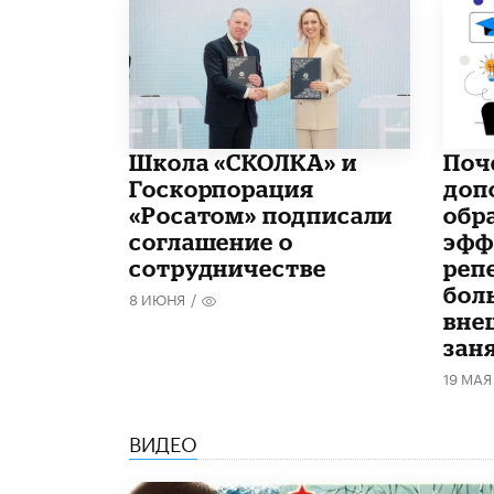
Школа «СКОЛКА» и
​По
Госкорпорация
доп
«Росатом» подписали
обр
соглашение о
эфф
сотрудничестве
реп
бол
8 ИЮНЯ
/
вне
зан
19 МАЯ
ВИДЕО