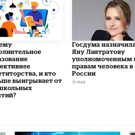
чему
Госдума назначил
олнительное
Яну Лантратову
азование
уполномоченным 
ективнее
правам человека в
етиторства, и кто
России
ьше выигрывает от
15 МАЯ
школьных
ятий?