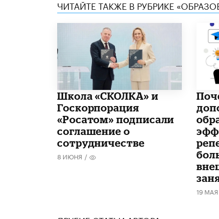
ЧИТАЙТЕ ТАКЖЕ В РУБРИКЕ «ОБРАЗ
Школа «СКОЛКА» и
​По
Госкорпорация
доп
«Росатом» подписали
обр
соглашение о
эфф
сотрудничестве
реп
бол
8 ИЮНЯ
/
вне
зан
19 МАЯ