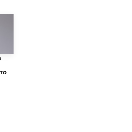
Академик РАН предупредил, что
ChatGPT отучит школьников думать
1 ИЮНЯ /
ШКОЛЬНИКИ
а
по