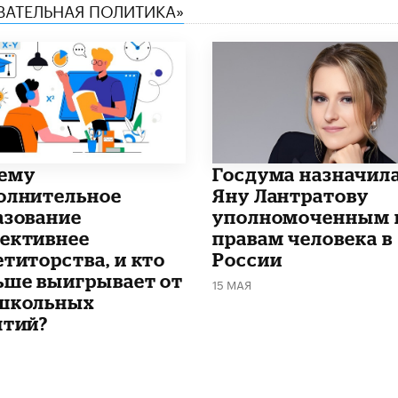
ОВАТЕЛЬНАЯ ПОЛИТИКА»
чему
Госдума назначил
олнительное
Яну Лантратову
азование
уполномоченным 
ективнее
правам человека в
етиторства, и кто
России
ьше выигрывает от
15 МАЯ
школьных
ятий?