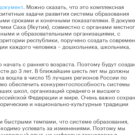
документ
. Можно сказать, что это комплексная
ритетные задачи развития системы образования
ными сроками и конечными показателями. В докуме
ики Саха (Якутия), совместно с органами местно
ными и образовательными организациями, с
рритории республики, поручено создать совреме
ции каждого человека – дошкольника, школьника,
 начать с раннего возраста. Поэтому будут созда
сте до 3 лет. В ближайшие шесть лет мы должны
ка вошла в число 15 лучших регионов России по
имо обеспечить конкурентоспособность системы
аших школ, организаций среднего и высшего
оссийской Федерации и мире. Очень важно сохра
торические и национально-культурные традиции
ми быстрыми темпами, что системе образования,
бходимо успевать за изменениями. Поэтому мы
народный опыт, на цифровые технологии в