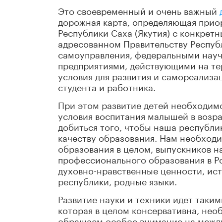
Это своевременный и очень важный
дорожная карта, определяющая прио
Республики Саха (Якутия) с конкрет
адресованном Правительству Республ
самоуправления, федеральными науч
предприятиями, действующими на те
условия для развития и самореализа
студента и работника.
При этом развитие детей необходимо
условия воспитания малышей в возра
добиться того, чтобы наша республи
качеству образования. Нам необход
образования в целом, выпускников н
профессионального образования в Р
духовно-нравственные ценности, ис
республики, родные языки.
Развитие науки и техники идет таки
которая в целом консервативна, нео
обращаем особое внимание на между