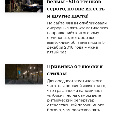
белым – 50 оттенков
серого, но вне их есть
и другие цвета!
На сайте ФИПИ опубликовали
очередные пять «тематических
направлений» к итоговому
сочинению, которое все
выпускники обязаны писать 5
декабря 2018 года – уже в
пятый раз.
Прививка от любви к
стихам
Для среднестатистического
читателя поэзией является то,
что графически напоминает
«кубики», но на самом деле
ритмический репертуар
отечественной поэзии много
богаче, чем расхожие пять
размеров, которые должен с