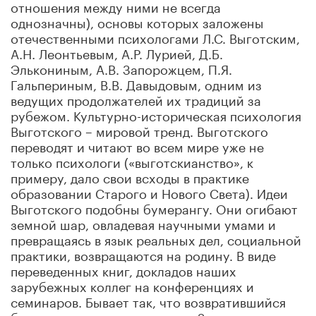
отношения между ними не всегда
однозначны), основы которых заложены
отечественными психологами Л.С. Выготским,
А.Н. Леонтьевым, А.Р. Лурией, Д.Б.
Элькониным, А.В. Запорожцем, П.Я.
Гальпериным, В.В. Давыдовым, одним из
ведущих продолжателей их традиций за
рубежом. Культурно-историческая психология
Выготского – мировой тренд. Выготского
переводят и читают во всем мире уже не
только психологи («выготскианство», к
примеру, дало свои всходы в практике
образовании Старого и Нового Света). Идеи
Выготского подобны бумерангу. Они огибают
земной шар, овладевая научными умами и
превращаясь в язык реальных дел, социальной
практики, возвращаются на родину. В виде
переведенных книг, докладов наших
зарубежных коллег на конференциях и
семинаров. Бывает так, что возвратившийся
бумеранг не всегда узнается. За время полета