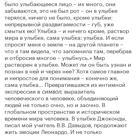
было улыбающееся лицо – их много, они
забываются, это не был рот – он в улыбке
терялся, ничего не было, кроме улыбки:
непрерывной раздвигаемости – губ, уже
смытых ею! Улыбка – и ничего кроме, раствор
мира в улыбке, сама улыбка: улыбка. И если
спросят меня о земле – на другой планете –
что я там видела, что запомнила там, перебрав
и отбросив многое – улыбнусь.» Мир
растворен в улыбке. Может ли он быть узнан и
познан в ней и через нее? Хотя самое главное
и непростое для понимания – конечно же,
сама улыбка… Превратившаяся из интимной
экспрессии в
символ
, выразитель
человеческого в человеке, объединяющий
людей не только очно, но и заочно. В
глобальном пространстве и историческом
времени мира человека. В улыбке Джоконды,
писал мой учитель В.В. Давыдов, продолжают
жить эмоции Леонардо. И не только