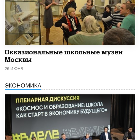
​Окказиональные школьные музеи
Москвы
26 ИЮНЯ
ЭКОНОМИКА