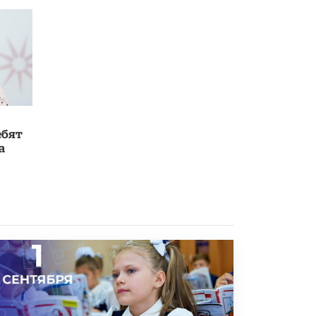
В Госдуме предложили запустить
программу «Выпускной кешбэк» для
тех, кто сдал ЕГЭ и ОГЭ
29 МАЯ /
ЕГЭ И ОГЭ
ебят
а