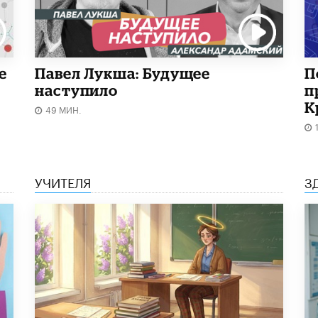
е
Павел Лукша: Будущее
П
наступило
п
К
49 МИН.
УЧИТЕЛЯ
З