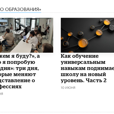
ТВО ОБРАЗОВАНИЯ»
кем я буду?», а
​Как обучение
о я попробую
универсальным
дня»: три дня,
навыкам поднима
орые меняют
школу на новый
дставление о
уровень. Часть 2
фессиях
10 ИЮНЯ
НЯ