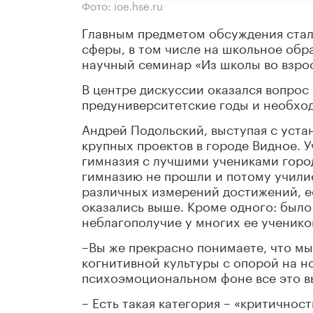
Фото: ioe.hse.ru
Главным предметом обсуждения стало
сферы, в том числе на школьное обр
научный семинар «Из школы во взро
В центре дискуссии оказался вопрос 
предуниверситетские годы и необхо
Андрей Подольский, выступая с уста
крупных проектов в городе Видное. 
гимназия с лучшими учениками города
гимназию не прошли и потому учили
различных измерений достижений, ес
оказались выше. Кроме одного: был
неблагополучие у многих ее ученико
–Вы же прекрасно понимаете, что м
когнитивной культуры с опорой на н
психоэмоциональном фоне все это вы
– Есть такая категория – «критичнос