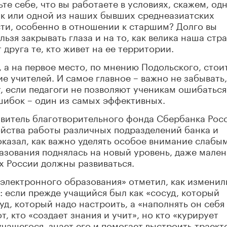
ьте себе, что вы работаете в условиях, скажем, од
ик или одной из наших бывших среднеазиатских
сти, особенно в отношении к старшим? Долго вы
ьзя закрывать глаза и на то, как велика наша стра
 друга те, кто живет на ее территории.
а на первое место, по мнению Подольского, стои
е учителей. И самое главное – важно не забывать,
, если педагоги не позволяют ученикам ошибаться
ошибок – один из самых эффективных.
авитель благотворительного фонда Сбербанка Рос
ойства работы различных подразделений банка и
оказал, как важно уделять особое внимание слабы
азования поднялась на новый уровень, даже мален
х России должны развиваться.
электронного образования» отметил, как изменил
: если прежде учащийся был как «сосуд, который
суд, который надо настроить, а «наполнять он себя
от, кто «создает знания и учит», но кто «курирует
учащегося, знает его и помогает выстроить траек