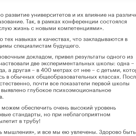
 развитие университетов и их влияние на различ
азование. Так, в рамках конференции состоялся
слую жизнь с новыми компетенциями».
о тех навыках и качествах, что закладываются в
димы специалистам будущего.
новочным докладом, привел результаты одного из
Участвовали две экспериментальных школы: одна –
, а другая – в 400 метрах от нее – с детьми, кото
сь в обычных общеобразовательных классах. Пос
тественно, почти все показатели первой школы
о выявлено глубокое психоэмоциональное
в.
ы можем обеспечить очень высокий уровень
овые стандарты, но при неблагоприятном
летит в трубу!
ть мышления», и все мы ею увлечены. Здорово быть