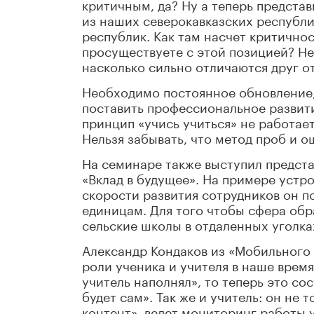
критичным, да? Ну а теперь представ
из наших северокавказских республ
республик. Как там насчет критично
просуществуете с этой позицией? Нел
насколько сильно отличаются друг от
Необходимо постоянное обновление, 
поставить профессиональное развити
принцип «учись учиться» не работает
Нельзя забывать, что метод проб и 
На семинаре также выступил предст
«Вклад в будущее». На примере устр
скорости развития сотрудников он п
единицам. Для того чтобы сфера обр
сельские школы в отдаленных уголка
Александр Кондаков из «Мобильного 
роли ученика и учителя в наше время
учитель наполнял», то теперь это со
будет сам». Так же и учитель: он не т
контент», ведет мониторинг работы 