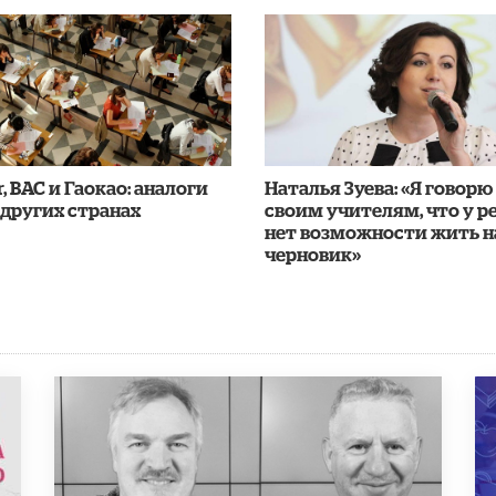
r, BAC и Гаокао: аналоги
Наталья Зуева: «Я говорю
 других странах
своим учителям, что у р
нет возможности жить н
черновик»