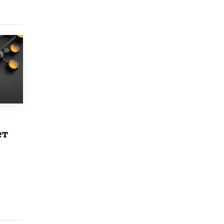
3 ИЮНЯ /
ЕГЭ И ОГЭ
​Яндекс выпустил бесплатный курс по
защите от ИИ-мошенничества
2 ИЮНЯ /
BIG DATA
В России начнут применять новые
подходы к разрешению конфликтов в
школах
2 ИЮНЯ /
ПОДРОСТКИ
Академик РАН предупредил, что
ChatGPT отучит школьников думать
1 ИЮНЯ /
ШКОЛЬНИКИ
ет
В Минобрнауки рассказали о новых
правилах приема в аспирантуру
1 ИЮНЯ /
КАЧЕСТВО ОБРАЗОВАНИЯ
Кто будет оценивать поведение
школьников
29 МАЯ /
ШКОЛЬНИКИ