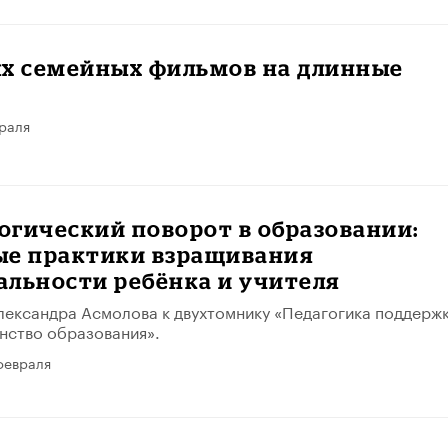
ых семейных фильмов на длинные
раля
гический поворот в образовании:
ые практики взращивания
альности ребёнка и учителя
ександра Асмолова к двухтомнику «Педагогика поддержк
нство образования».
февраля