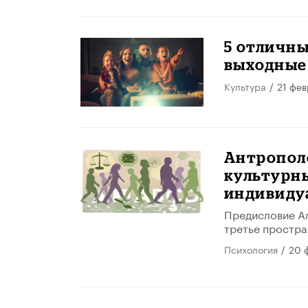
5 отличн
выходные
Культура
/
21 фев
Антрополо
культурн
индивиду
Предисловие Ал
третье простра
Психология
/
20 