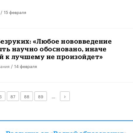
/
15 февраля
езруких: «Любое нововведение
ть научно обосновано, иначе
й к лучшему не произойдет»
вания
/
14 февраля
Далее
6
87
88
89
...