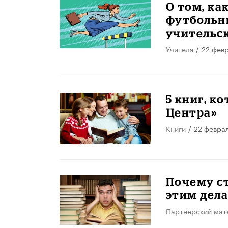
О том, ка
футбольны
учительс
Учителя
/
22 фев
5 книг, к
Центра»
Книги
/
22 февра
Почему ст
этим дела
Партнерский мат