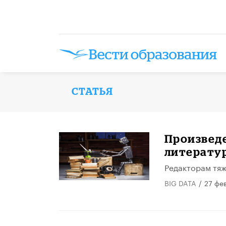
СТАТЬЯ
Произведе
литерату
Редакторам тяж
BIG DATA
/
27 фе