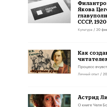
Филантроп
Якова Цег
главупол
СССР, 1920-
Культура
/
20 фе
Как созд
читателе
Процесс вчувст
Личный опыт
/
20
Астрид Ли
О книге Челя Б