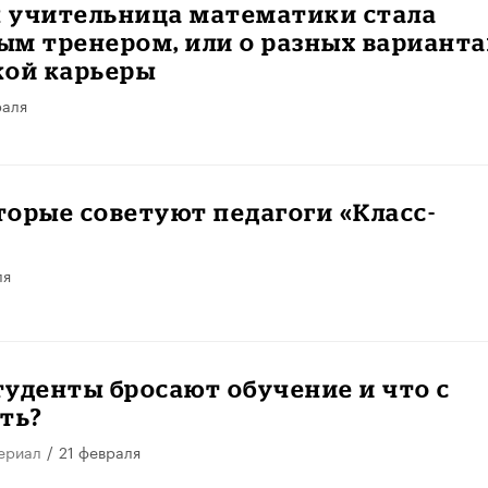
к учительница математики стала
м тренером, или о разных варианта
кой карьеры
раля
оторые советуют педагоги «Класс-
ля
уденты бросают обучение и что с
ть?
ериал
/
21 февраля