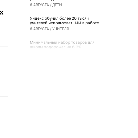
6 АВГУСТА /
ДЕТИ
х
​Яндекс обучил более 20 тысяч
учителей использовать ИИ в работе
6 АВГУСТА /
УЧИТЕЛЯ
Минимальный набор товаров для
школы подорожал на 6,3%
5 АВГУСТА /
ШКОЛЬНИКИ
Вышел в свет новый номер научно-
публицистического журнала
«Образовательная политика» № 2
(2026)
3 ИЮЛЯ /
АНОНС
Школьники и студенты Москвы
почтили память героев Великой
Отечественной войны
22 ИЮНЯ /
ГОРОДСКОЕ ОБРАЗОВАНИЕ
«Егор, давай во двор!»
22 ИЮНЯ /
АНОНС