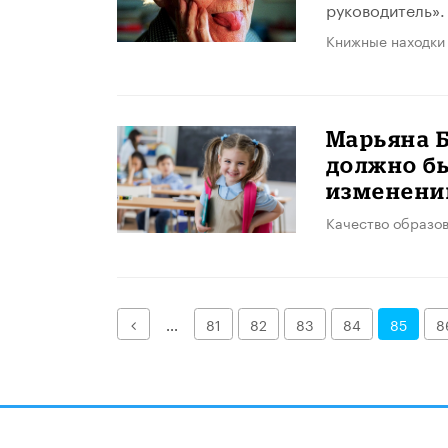
руководитель».
Книжные находки
Марьяна Б
должно бы
изменени
Качество образо
Назад
...
81
82
83
84
85
8