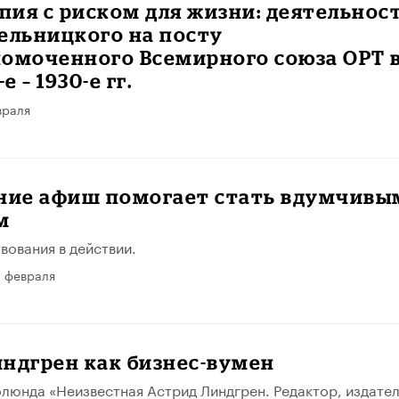
ия с риском для жизни: деятельнос
ельницкого на посту
номоченного Всемирного союза ОРТ 
е – 1930-е гг.
враля
ание афиш помогает стать вдумчивы
м
вования в действии.
 февраля
ндгрен как бизнес-вумен
олюнда «Неизвестная Астрид Линдгрен. Редактор, издател