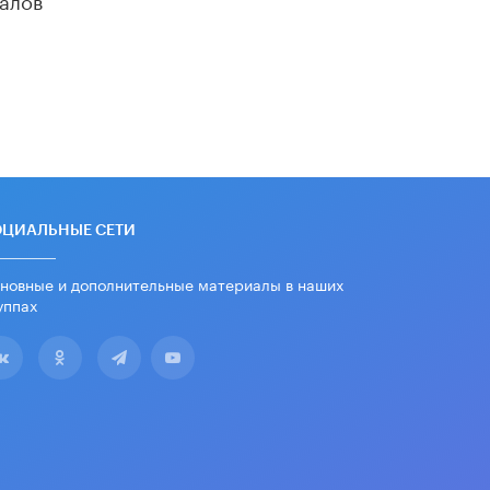
«Егор, давай во двор!»
22 ИЮНЯ /
АНОНС
Из закона о регулировании ИИ
убрали запрет на иностранные
нейросети
22 ИЮНЯ /
BIG DATA
Рособрнадзор предупредил о трех
схемах мошенничества в период
сдачи ЕГЭ
ОЦИАЛЬНЫЕ СЕТИ
19 ИЮНЯ /
ЕГЭ И ОГЭ
новные и дополнительные материалы в наших
​Яндекс выпустил отчёт об
уппах
устойчивом развитии за 2025 год
17 ИЮНЯ /
АНАЛИТИКА
Московский выпускной на ВДНХ
соберет более 60 артистов
17 ИЮНЯ /
ГОРОДСКОЕ ОБРАЗОВАНИЕ
Названы лучшие российские вузы в
2026 году по версии RAEX