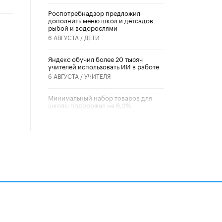
Роспотребнадзор предложил
дополнить меню школ и детсадов
рыбой и водорослями
6 АВГУСТА /
ДЕТИ
​Яндекс обучил более 20 тысяч
учителей использовать ИИ в работе
6 АВГУСТА /
УЧИТЕЛЯ
Минимальный набор товаров для
школы подорожал на 6,3%
5 АВГУСТА /
ШКОЛЬНИКИ
Вышел в свет новый номер научно-
публицистического журнала
«Образовательная политика» № 2
(2026)
3 ИЮЛЯ /
АНОНС
Школьники и студенты Москвы
почтили память героев Великой
Отечественной войны
22 ИЮНЯ /
ГОРОДСКОЕ ОБРАЗОВАНИЕ
алов