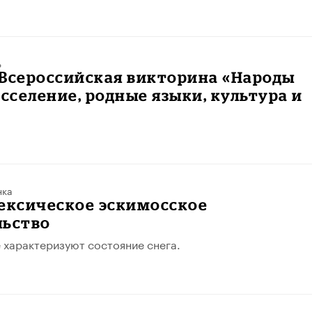
ь
 Всероссийская викторина «Народы
асселение, родные языки, культура и
нка
ексическое эскимосское
льство
 характеризуют состояние снега.