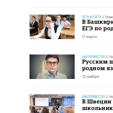
ЕГЭ И ОГЭ
//
Нов
В Башкир
ЕГЭ по ро
11 марта
ИНТЕРВЕСТИ
//
Н
Русским 
родном я
12 ноября
ИНТЕРВЕСТИ
//
Н
В Швеции
школьник