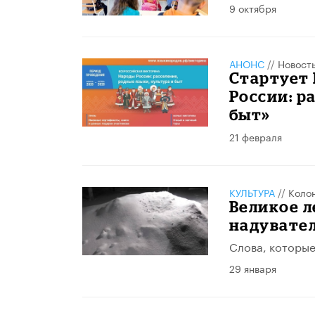
9 октября
АНОНС
//
Новост
Стартует
России: р
быт»
21 февраля
КУЛЬТУРА
//
Коло
Великое л
надувате
Слова, которые
29 января