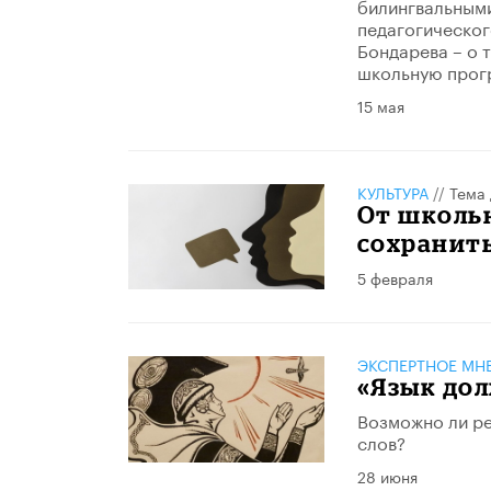
билингвальными
педагогическог
Бондарева – о 
школьную прогр
15 мая
КУЛЬТУРА
//
Тема 
От школьн
сохранит
5 февраля
ЭКСПЕРТНОЕ МН
«Язык дол
Возможно ли ре
слов?
28 июня