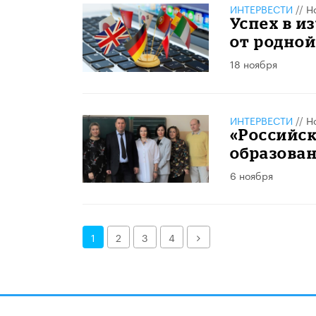
ИНТЕРВЕСТИ
//
Н
Успех в и
от родной
18 ноября
ИНТЕРВЕСТИ
//
Н
«Российс
образован
6 ноября
Далее
1
2
3
4