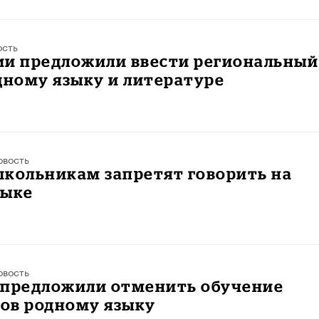
ость
ии предложили ввести региональный
дному языку и литературе
овость
школьникам запретят говорить на
зыке
овость
 предложили отменить обучение
ов родному языку