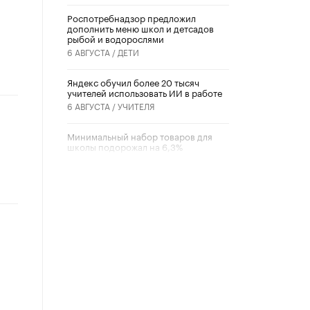
Роспотребнадзор предложил
дополнить меню школ и детсадов
рыбой и водорослями
6 АВГУСТА /
ДЕТИ
​Яндекс обучил более 20 тысяч
учителей использовать ИИ в работе
6 АВГУСТА /
УЧИТЕЛЯ
Минимальный набор товаров для
школы подорожал на 6,3%
5 АВГУСТА /
ШКОЛЬНИКИ
Вышел в свет новый номер научно-
публицистического журнала
«Образовательная политика» № 2
(2026)
3 ИЮЛЯ /
АНОНС
Школьники и студенты Москвы
почтили память героев Великой
Отечественной войны
22 ИЮНЯ /
ГОРОДСКОЕ ОБРАЗОВАНИЕ