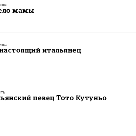
онка
дело мамы
онка
настоящий итальянец
сть
ьянский певец Тото Кутуньо