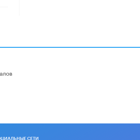
«Сколково» и ГК «Просвещение»
анонсировали запуск акселератора
технологических решений для всех
уровней образования
8 ИЮНЯ /
ЧТО ПРОИСХОДИТ?
Рособрнадзор ответил на жалобы
школьников на ошибки в ЕГЭ по
русскому
8 ИЮНЯ /
ЕГЭ И ОГЭ
алов
Школа «СКОЛКА» и Госкорпорация
«Росатом» подписали соглашение о
сотрудничестве
8 ИЮНЯ /
ОБРАЗОВАТЕЛЬНАЯ
ПОЛИТИКА
Депутаты призвали не отклонять
дипломы только из-за не
пройденного антиплагиата
5 ИЮНЯ /
ЧТО ПРОИСХОДИТ?
Минпросвещения просят добавить в
ОЦИАЛЬНЫЕ СЕТИ