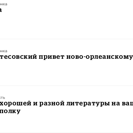
онка
а
онка
утесовский привет ново-орлеанском
сть
хорошей и разной литературы на ва
полку