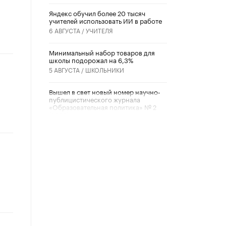
​Яндекс обучил более 20 тысяч
учителей использовать ИИ в работе
6 АВГУСТА /
УЧИТЕЛЯ
Минимальный набор товаров для
школы подорожал на 6,3%
5 АВГУСТА /
ШКОЛЬНИКИ
Вышел в свет новый номер научно-
публицистического журнала
«Образовательная политика» № 2
(2026)
3 ИЮЛЯ /
АНОНС
Школьники и студенты Москвы
почтили память героев Великой
Отечественной войны
22 ИЮНЯ /
ГОРОДСКОЕ ОБРАЗОВАНИЕ
«Егор, давай во двор!»
22 ИЮНЯ /
АНОНС
Из закона о регулировании ИИ