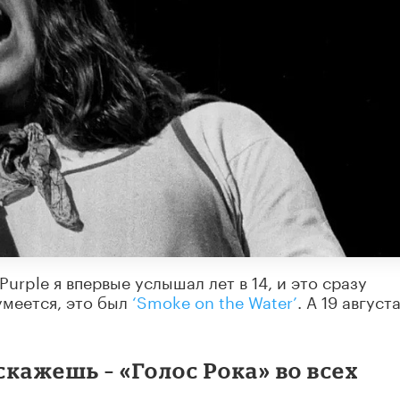
urple я впервые услышал лет в 14, и это сразу
умеется, это был
‘Smoke on the Water’
. А 19 август
скажешь – «Голос Рока» во всех