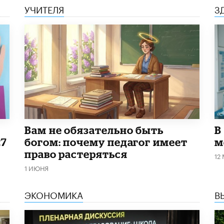
УЧИТЕЛЯ
З
​Вам не обязательно быть
В
27
богом: почему педагог имеет
м
право растеряться
12
1 ИЮНЯ
ЭКОНОМИКА
В