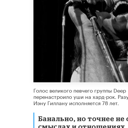
Голос великого певчего группы Deep P
перенастроило уши на хард-рок. Раз
Иэну Гиллану исполняется 78 лет.
Банально, но точнее не 
смыслах и отношениях.