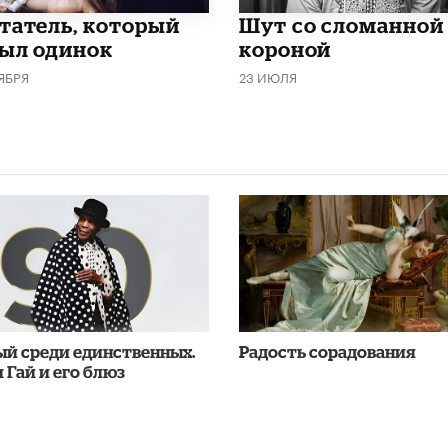
татель, который
Шут со сломанной
был одинок
короной
ЯБРЯ
23 ИЮЛЯ
ый среди единственных.
Радость сорадования
 Гай и его блюз