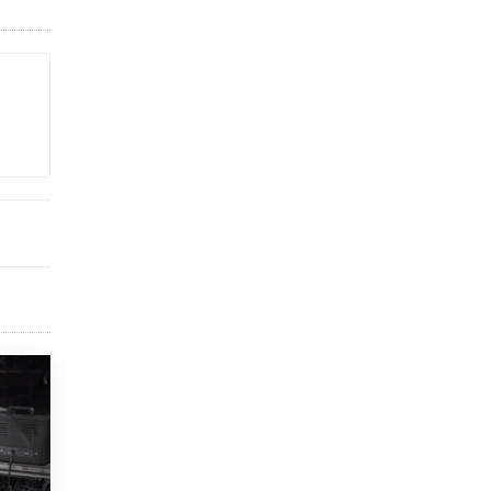
исторические объекты
11 ИЮНЯ /
ГОРОДСКОЕ ОБРАЗОВАНИЕ
​Почти 50 новых объектов образования
открыли в этом учебном году в Москве
10 ИЮНЯ /
ГОРОДСКОЕ ОБРАЗОВАНИЕ
Госдума приняла закон о детских SIM-
картах
10 ИЮНЯ /
ДЕТИ
Глава СПЧ предложил вернуть в школы
устные переходные экзамены
9 ИЮНЯ /
КАЧЕСТВО ОБРАЗОВАНИЯ
​Объединяя дошкольный мир
8 ИЮНЯ /
АНОНС
«Сколково» и ГК «Просвещение»
анонсировали запуск акселератора
технологических решений для всех
уровней образования
8 ИЮНЯ /
ЧТО ПРОИСХОДИТ?