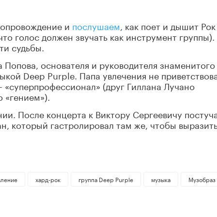
сопровождение и
послушаем
, как поет и дышит Рок
что голос должен звучать как инструмент группы).
ти судьбы.
 Попова, основателя и руководителя знаменитого
ыкой Deep Purple. Папа увлечения не приветствова
 – «суперпрофессионал» (друг Гиллана Лучано
 «гением»).
ии. После концерта к Виктору Сергеевичу постуч
н, который гастролировал там же, чтобы выразит
вление
хард-рок
группа Deep Purple
музыка
Музобраз