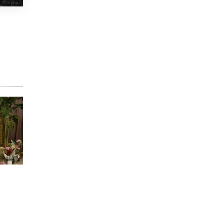
Рособрнадзор ответил на жалобы
школьников на ошибки в ЕГЭ по
русскому
8 ИЮНЯ /
ЕГЭ И ОГЭ
Школа «СКОЛКА» и Госкорпорация
«Росатом» подписали соглашение о
сотрудничестве
8 ИЮНЯ /
ОБРАЗОВАТЕЛЬНАЯ ПОЛИТИКА
Депутаты призвали не отклонять
дипломы только из-за не пройденного
антиплагиата
5 ИЮНЯ /
ЧТО ПРОИСХОДИТ?
Минпросвещения просят добавить в
школьные учебники примеры женщин-
инженеров
5 ИЮНЯ /
УЧЕБНИКИ
Уличенный в списывании школьник
вернул себе призовое место на
олимпиаде через суд