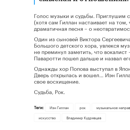
Голос музыки и судьбы. Приглушим 
(хотя сам Гиллан настаивает на том, 
драматичная песня – о неотвратимос
Один из сыновей Виктора Сергеевича
Большого детского хора, увлекся муз
не преминул заметить, что вокалист
Паваротти пошел дальше и назвал его
Однажды хор Попова выступал в Япон
Дверь открылась и вошел… Иэн Гилла
свое восхищение.
Судьба, Рок.
Теги:
Иэн Гиллан
рок
музыкальное напра
искусство
Владимир Кудрявцев