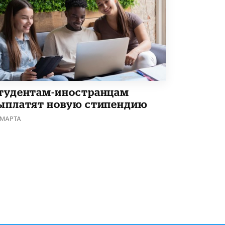
Академик РАН предупредил, что
ChatGPT отучит школьников думать
1 ИЮНЯ /
ШКОЛЬНИКИ
тудентам-иностранцам
ыплатят новую стипендию
 МАРТА