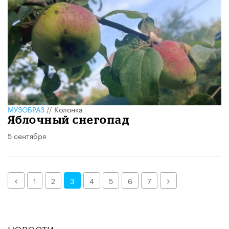
МУЗОБРАЗ
//
Колонка
Яблочный снегопад
5 сентября
Назад
Далее
1
2
3
4
5
6
7
НОВОСТИ