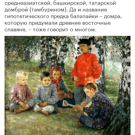
среднеазиатской, башкирской, татарской
домброй (тамбурином). Да и название
гипотетического предка балалайки – домра,
которую придумали древние восточные
славяне, – тоже говорит о многом.