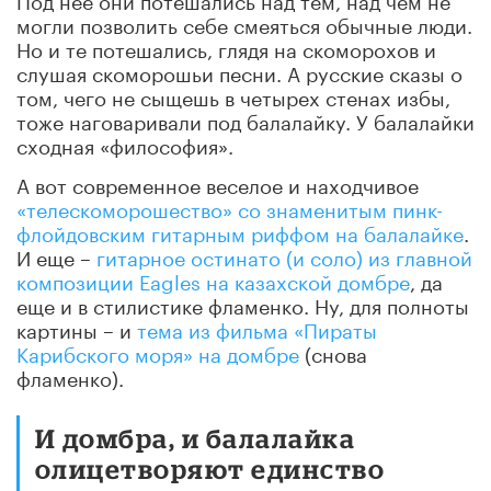
могли позволить себе смеяться обычные люди.
Но и те потешались, глядя на скоморохов и
слушая скоморошьи песни. А русские сказы о
том, чего не сыщешь в четырех стенах избы,
тоже наговаривали под балалайку. У балалайки
сходная «философия».
А вот современное веселое и находчивое
«телескоморошество» со знаменитым пинк-
флойдовским гитарным риффом на балалайке
.
И еще –
гитарное остинато (и соло) из главной
композиции Eagles на казахской домбре
, да
еще и в стилистике фламенко. Ну, для полноты
картины – и
тема из фильма «Пираты
Карибского моря» на домбре
(снова
фламенко).
И домбра, и балалайка
олицетворяют единство