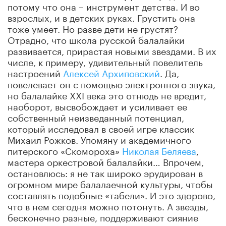
потому что она – инструмент детства. И во
взрослых, и в детских руках. Грустить она
тоже умеет. Но разве дети не грустят?
Отрадно, что школа русской балалайки
развивается, прирастая новыми звездами. В их
числе, к примеру, удивительный повелитель
настроений
Алексей Архиповский
. Да,
повелевает он с помощью электронного звука,
но балалайке XXI века это отнюдь не вредит,
наоборот, высвобождает и усиливает ее
собственный неизведанный потенциал,
который исследовал в своей игре классик
Михаил Рожков. Упомяну и академичного
питерского «Скомороха»
Николая Беляева
,
мастера оркестровой балалайки… Впрочем,
остановлюсь: я не так широко эрудирован в
огромном мире балалаечной культуры, чтобы
составлять подобные «табели». И это здорово,
что в нем сегодня можно потонуть. А звезды,
бесконечно разные, поддерживают сияние