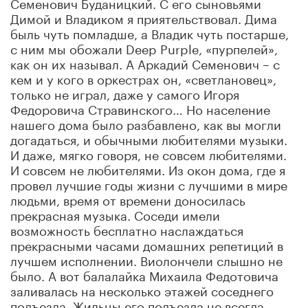
Семенович Буданицкий. С его сыновьями
Димой и Владиком я приятельствовал. Дима
быль чуть помладше, а Владик чуть постарше,
с ним мы обожали Deep Purple, «пурпелей»,
как он их называл. А Аркадий Семенович – с
кем и у кого в оркестрах он, «светлановец»,
только не играл, даже у самого Игоря
Федоровича Стравинского… Но население
нашего дома было разбавлено, как вы могли
догадаться, и обычными любителями музыки.
И даже, мягко говоря, не совсем любителями.
И совсем не любителями. Из окон дома, где я
провел лучшие годы жизни с лучшими в мире
людьми, время от времени доносилась
прекрасная музыка. Соседи имели
возможность бесплатно наслаждаться
прекрасными часами домашних репетиций в
лучшем исполнении. Виолончели слышно не
было. А вот балалайка Михаила Федотовича
заливалась на несколько этажей соседнего
подъезда. Жильцы его подъезда не всегда