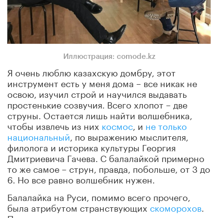
Иллюстрация: comode.kz
Я очень люблю казахскую домбру, этот
инструмент есть у меня дома – все никак не
освою, изучил строй и научился выдавать
простенькие созвучия. Всего хлопот – две
струны. Остается лишь найти волшебника,
чтобы извлечь из них
космос
, и
не только
национальный
, по выражению мыслителя,
филолога и историка культуры Георгия
Дмитриевича Гачева. С балалайкой примерно
то же самое – струн, правда, побольше, от 3 до
6. Но все равно волшебник нужен.
Балалайка на Руси, помимо всего прочего,
была атрибутом странствующих
скоморохов
.
Под нее они потешались над тем, над чем не