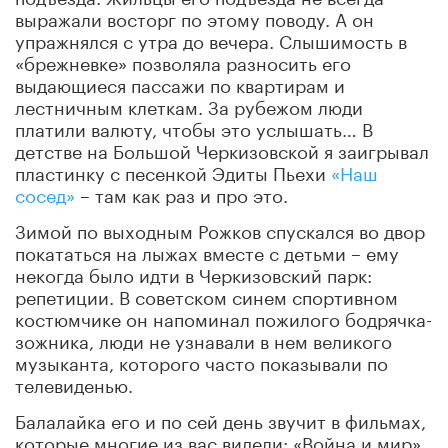
выражали восторг по этому поводу. А он
упражнялся с утра до вечера. Слышимость в
«брежневке» позволяла разносить его
выдающиеся пассажи по квартирам и
лестничным клеткам. За рубежом люди
платили валюту, чтобы это услышать… В
детстве на Большой Черкизовской я заигрывал
пластинку с песенкой Эдиты Пьехи
«Наш
сосед»
– там как раз и про это.
Зимой по выходным Рожков спускался во двор
покататься на лыжах вместе с детьми – ему
некогда было идти в Черкизовский парк:
репетиции. В советском синем спортивном
костюмчике он напоминал пожилого бодрячка-
зожника, люди не узнавали в нем великого
музыканта, которого часто показывали по
телевиденью.
Балалайка его и по сей день звучит в фильмах,
которые многие из вас видели: «Война и мир»,