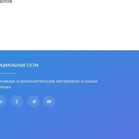
«Егор, давай во двор!»
22 ИЮНЯ /
АНОНС
Из закона о регулировании ИИ
убрали запрет на иностранные
нейросети
22 ИЮНЯ /
BIG DATA
Рособрнадзор предупредил о трех
схемах мошенничества в период
сдачи ЕГЭ
ОЦИАЛЬНЫЕ СЕТИ
19 ИЮНЯ /
ЕГЭ И ОГЭ
новные и дополнительные материалы в наших
​Яндекс выпустил отчёт об
уппах
устойчивом развитии за 2025 год
17 ИЮНЯ /
АНАЛИТИКА
Московский выпускной на ВДНХ
соберет более 60 артистов
17 ИЮНЯ /
ГОРОДСКОЕ ОБРАЗОВАНИЕ
Названы лучшие российские вузы в
2026 году по версии RAEX