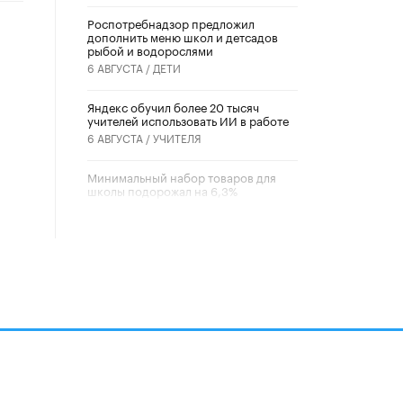
Роспотребнадзор предложил
дополнить меню школ и детсадов
рыбой и водорослями
6 АВГУСТА /
ДЕТИ
​Яндекс обучил более 20 тысяч
учителей использовать ИИ в работе
6 АВГУСТА /
УЧИТЕЛЯ
Минимальный набор товаров для
школы подорожал на 6,3%
5 АВГУСТА /
ШКОЛЬНИКИ
Вышел в свет новый номер научно-
публицистического журнала
«Образовательная политика» № 2
(2026)
3 ИЮЛЯ /
АНОНС
Школьники и студенты Москвы
почтили память героев Великой
Отечественной войны
22 ИЮНЯ /
ГОРОДСКОЕ ОБРАЗОВАНИЕ
алов