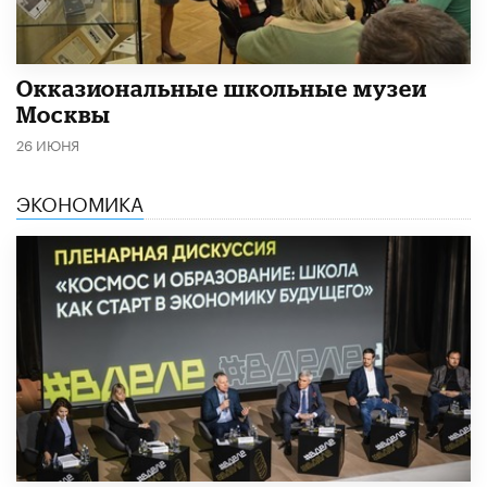
​Окказиональные школьные музеи
Москвы
26 ИЮНЯ
ЭКОНОМИКА