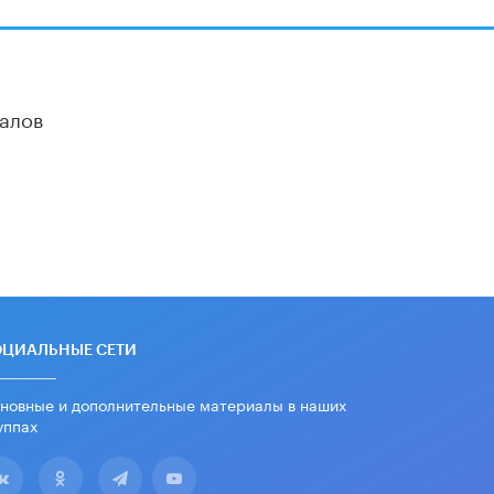
В Госдуме предложили ввести
онлайн-формат для апелляций ЕГЭ
3 ИЮНЯ /
ЕГЭ И ОГЭ
​Яндекс выпустил бесплатный курс
алов
по защите от ИИ-мошенничества
2 ИЮНЯ /
BIG DATA
В России начнут применять новые
подходы к разрешению конфликтов
в школах
2 ИЮНЯ /
ПОДРОСТКИ
Академик РАН предупредил, что
ChatGPT отучит школьников думать
1 ИЮНЯ /
ШКОЛЬНИКИ
ОЦИАЛЬНЫЕ СЕТИ
новные и дополнительные материалы в наших
уппах