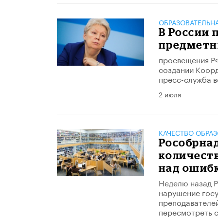
ОБРАЗОВАТЕЛЬН
В России
предметн
просвещения РФ
создании Коор
пресс-служба в
2 июля
КАЧЕСТВО ОБРА
​Рособрна
количеств
над ошиб
Неделю назад Р
нарушение госу
преподавателей
пересмотреть с