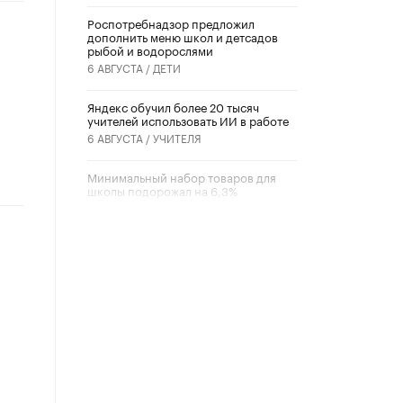
Роспотребнадзор предложил
дополнить меню школ и детсадов
рыбой и водорослями
6 АВГУСТА /
ДЕТИ
​Яндекс обучил более 20 тысяч
учителей использовать ИИ в работе
6 АВГУСТА /
УЧИТЕЛЯ
Минимальный набор товаров для
школы подорожал на 6,3%
5 АВГУСТА /
ШКОЛЬНИКИ
Вышел в свет новый номер научно-
публицистического журнала
«Образовательная политика» № 2
(2026)
3 ИЮЛЯ /
АНОНС
Школьники и студенты Москвы
почтили память героев Великой
Отечественной войны
22 ИЮНЯ /
ГОРОДСКОЕ ОБРАЗОВАНИЕ