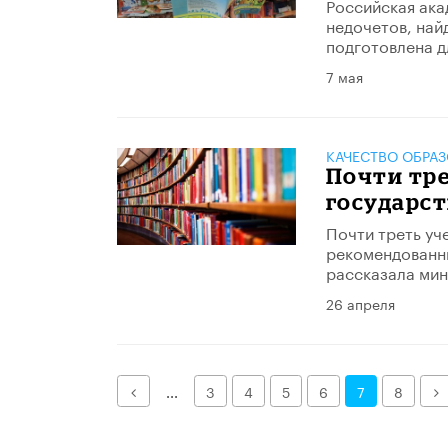
Российская ака
недочетов, най
подготовлена д
7 мая
КАЧЕСТВО ОБРА
Почти тр
государс
Почти треть уч
рекомендованны
рассказала мин
26 апреля
Назад
Д
...
3
4
5
6
7
8