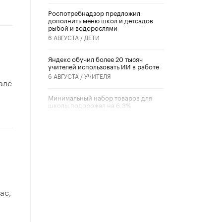
Роспотребнадзор предложил
дополнить меню школ и детсадов
рыбой и водорослями
6 АВГУСТА /
ДЕТИ
​Яндекс обучил более 20 тысяч
учителей использовать ИИ в работе
6 АВГУСТА /
УЧИТЕЛЯ
але
Минимальный набор товаров для
школы подорожал на 6,3%
5 АВГУСТА /
ШКОЛЬНИКИ
Вышел в свет новый номер научно-
публицистического журнала
«Образовательная политика» № 2
(2026)
3 ИЮЛЯ /
АНОНС
Школьники и студенты Москвы
ас,
почтили память героев Великой
Отечественной войны
22 ИЮНЯ /
ГОРОДСКОЕ ОБРАЗОВАНИЕ