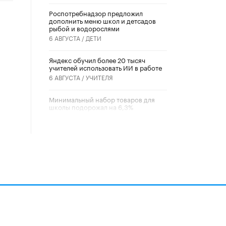
Роспотребнадзор предложил
дополнить меню школ и детсадов
рыбой и водорослями
6 АВГУСТА /
ДЕТИ
​Яндекс обучил более 20 тысяч
учителей использовать ИИ в работе
6 АВГУСТА /
УЧИТЕЛЯ
Минимальный набор товаров для
школы подорожал на 6,3%
5 АВГУСТА /
ШКОЛЬНИКИ
Вышел в свет новый номер научно-
публицистического журнала
«Образовательная политика» № 2
(2026)
3 ИЮЛЯ /
АНОНС
Школьники и студенты Москвы
почтили память героев Великой
Отечественной войны
22 ИЮНЯ /
ГОРОДСКОЕ ОБРАЗОВАНИЕ
алов