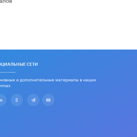
«Егор, давай во двор!»
22 ИЮНЯ /
АНОНС
Из закона о регулировании ИИ
убрали запрет на иностранные
нейросети
22 ИЮНЯ /
BIG DATA
Рособрнадзор предупредил о трех
схемах мошенничества в период
сдачи ЕГЭ
ОЦИАЛЬНЫЕ СЕТИ
19 ИЮНЯ /
ЕГЭ И ОГЭ
новные и дополнительные материалы в наших
​Яндекс выпустил отчёт об
уппах
устойчивом развитии за 2025 год
17 ИЮНЯ /
АНАЛИТИКА
Московский выпускной на ВДНХ
соберет более 60 артистов
17 ИЮНЯ /
ГОРОДСКОЕ ОБРАЗОВАНИЕ
Названы лучшие российские вузы в
2026 году по версии RAEX