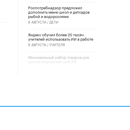
Роспотребнадзор предложил
дополнить меню школ и детсадов
рыбой и водорослями
6 АВГУСТА /
ДЕТИ
​Яндекс обучил более 20 тысяч
учителей использовать ИИ в работе
6 АВГУСТА /
УЧИТЕЛЯ
Минимальный набор товаров для
школы подорожал на 6,3%
5 АВГУСТА /
ШКОЛЬНИКИ
Вышел в свет новый номер научно-
публицистического журнала
«Образовательная политика» № 2
(2026)
3 ИЮЛЯ /
АНОНС
Школьники и студенты Москвы
почтили память героев Великой
Отечественной войны
22 ИЮНЯ /
ГОРОДСКОЕ ОБРАЗОВАНИЕ
алов