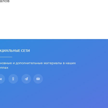
«Егор, давай во двор!»
22 ИЮНЯ /
АНОНС
Из закона о регулировании ИИ
убрали запрет на иностранные
нейросети
22 ИЮНЯ /
BIG DATA
Рособрнадзор предупредил о трех
схемах мошенничества в период
сдачи ЕГЭ
ОЦИАЛЬНЫЕ СЕТИ
19 ИЮНЯ /
ЕГЭ И ОГЭ
новные и дополнительные материалы в наших
​Яндекс выпустил отчёт об
уппах
устойчивом развитии за 2025 год
17 ИЮНЯ /
АНАЛИТИКА
Московский выпускной на ВДНХ
соберет более 60 артистов
17 ИЮНЯ /
ГОРОДСКОЕ ОБРАЗОВАНИЕ
Названы лучшие российские вузы в
2026 году по версии RAEX