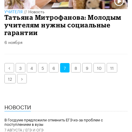
УЧИТЕЛЯ
//
Новость
Татьяна Митрофанова: Молодым
учителям нужны социальные
гарантии
6 ноября
Назад
3
4
5
6
7
8
9
10
11
Далее
12
НОВОСТИ
В Госдуме предложили отменить ЕГЭ из-за проблем с
поступлением в вузы
7 АВГУСТА /
ЕГЭ И ОГЭ