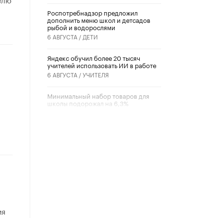
Роспотребнадзор предложил
дополнить меню школ и детсадов
рыбой и водорослями
6 АВГУСТА /
ДЕТИ
​Яндекс обучил более 20 тысяч
учителей использовать ИИ в работе
6 АВГУСТА /
УЧИТЕЛЯ
Минимальный набор товаров для
школы подорожал на 6,3%
5 АВГУСТА /
ШКОЛЬНИКИ
Вышел в свет новый номер научно-
публицистического журнала
«Образовательная политика» № 2
(2026)
3 ИЮЛЯ /
АНОНС
Школьники и студенты Москвы
почтили память героев Великой
Отечественной войны
ия
22 ИЮНЯ /
ГОРОДСКОЕ ОБРАЗОВАНИЕ