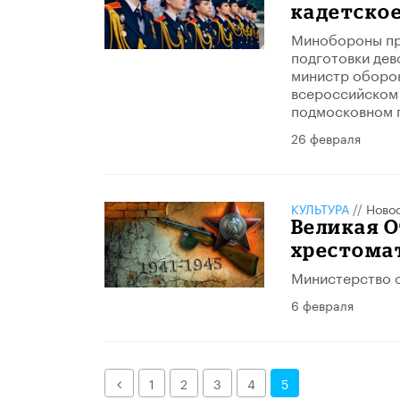
кадетское
Минобороны пр
подготовки дев
министр оборо
всероссийском
подмосковном 
26 февраля
КУЛЬТУРА
//
Ново
Великая О
хрестома
Министерство о
6 февраля
Назад
1
2
3
4
5