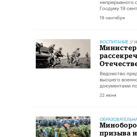
непрерывного о
Госдуму 19 сен
19 сентября
ВОСПИТАНИЕ
//
Н
Министер
рассекре
Отечеств
Ведомство пред
высшего военно
документами по
22 июня
ОБРАЗОВАТЕЛЬН
Миноборо
призыва 