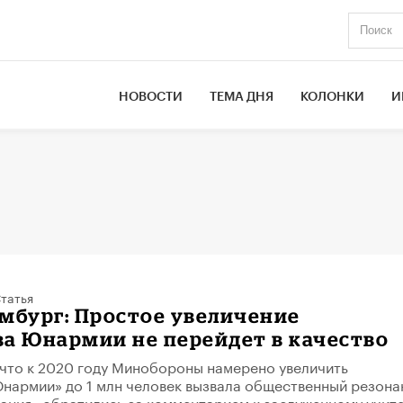
НОВОСТИ
ТЕМА ДНЯ
КОЛОНКИ
И
татья
мбург: Простое увеличение
а Юнармии не перейдет в качество
 что к 2020 году Минобороны намерено увеличить
нармии» до 1 млн человек вызвала общественный резона
ания» обратились за комментарием к заслуженному учит