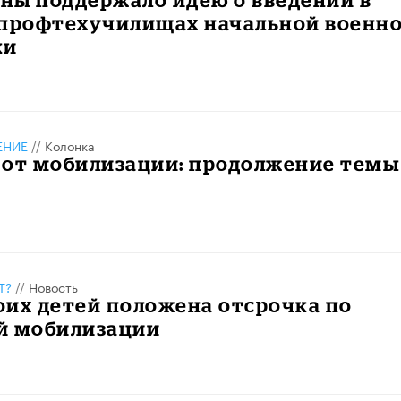
 профтехучилищах начальной военн
ки
ЕНИЕ
//
Колонка
 от мобилизации: продолжение темы
Т?
//
Новость
их детей положена отсрочка по
й мобилизации