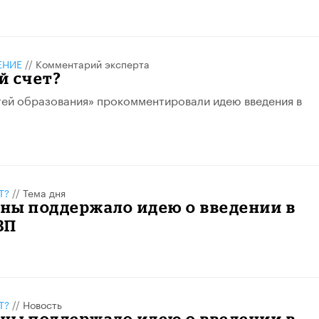
ЕНИЕ
//
Комментарий эксперта
ей счет?
ей образования» прокомментировали идею введения в
Т?
//
Тема дня
ны поддержало идею о введении в
ВП
Т?
//
Новость
ны поддержало идею о введении в