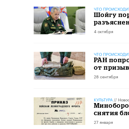
ЧТО ПРОИСХОДИ
Шойгу по
разъясне
4 октября
ЧТО ПРОИСХОДИ
РАН попро
от призы
28 сентября
КУЛЬТУРА
//
Ново
Миноборо
снятия б
27 января