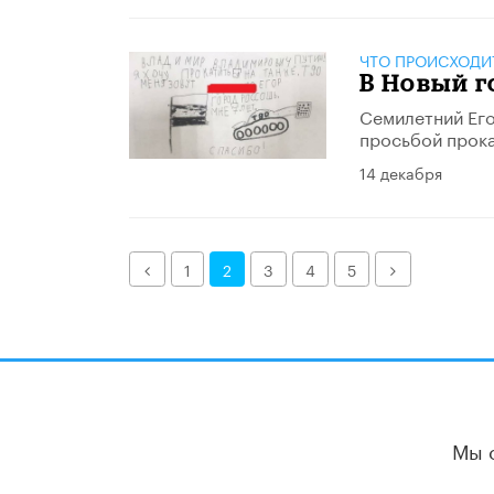
ЧТО ПРОИСХОДИ
В Новый г
Семилетний Его
просьбой прока
14 декабря
Назад
Далее
1
2
3
4
5
Мы 