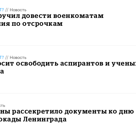
Т?
//
Новость
ручил довести военкоматам
ния по отсрочкам
Т?
//
Новость
сит освободить аспирантов и учены
ва
сть
ны рассекретило документы ко дню
локады Ленинграда