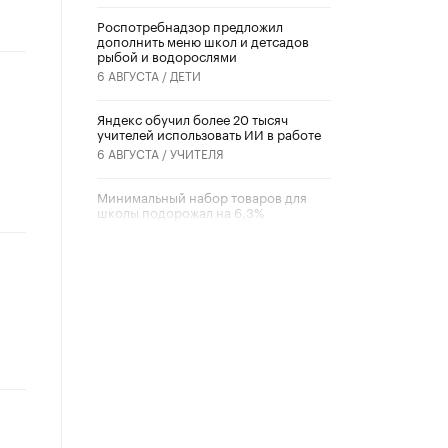
Роспотребнадзор предложил
дополнить меню школ и детсадов
рыбой и водорослями
6 АВГУСТА /
ДЕТИ
​Яндекс обучил более 20 тысяч
учителей использовать ИИ в работе
6 АВГУСТА /
УЧИТЕЛЯ
Минимальный набор товаров для
школы подорожал на 6,3%
5 АВГУСТА /
ШКОЛЬНИКИ
Вышел в свет новый номер научно-
публицистического журнала
«Образовательная политика» № 2
(2026)
3 ИЮЛЯ /
АНОНС
Школьники и студенты Москвы
почтили память героев Великой
Отечественной войны
22 ИЮНЯ /
ГОРОДСКОЕ ОБРАЗОВАНИЕ