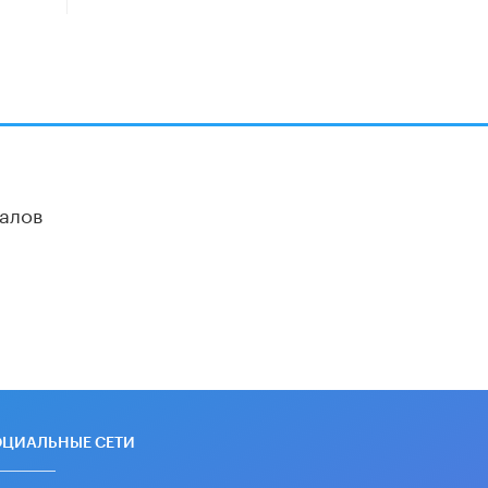
дипломы только из-за не
пройденного антиплагиата
5 ИЮНЯ /
ЧТО ПРОИСХОДИТ?
Минпросвещения просят добавить в
школьные учебники примеры
женщин-инженеров
5 ИЮНЯ /
УЧЕБНИКИ
Уличенный в списывании школьник
алов
вернул себе призовое место на
олимпиаде через суд
5 ИЮНЯ /
ЧТО ПРОИСХОДИТ?
«Евгений Онегин» станет
обязательным для повторения в 10–
11-х классах
4 ИЮНЯ /
КАЧЕСТВО ОБРАЗОВАНИЯ
В Общественной палате предложили
шить школьную форму с учетом
национальных традиций регионов
ОЦИАЛЬНЫЕ СЕТИ
4 ИЮНЯ /
ШКОЛЬНИКИ