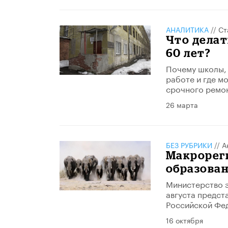
АНАЛИТИКА
//
Ст
Что делат
60 лет?
Почему школы, 
работе и где м
срочного ремо
26 марта
БЕЗ РУБРИКИ
//
А
Макрореги
образован
Министерство э
августа предст
Российской Фед
16 октября