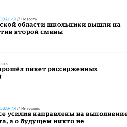
ЗОВАНИЯ
//
Новость
нской области школьники вышли на
отив второй смены
ость
 прошёл пикет рассерженных
й
ЗОВАНИЯ
//
Интервью
се усилия направлены на выполнени
а, а о будущем никто не