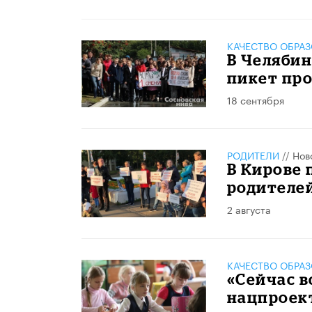
КАЧЕСТВО ОБРА
В Челяби
пикет пр
18 сентября
РОДИТЕЛИ
//
Нов
В Кирове
родителе
2 августа
КАЧЕСТВО ОБРА
«Сейчас в
нацпроект