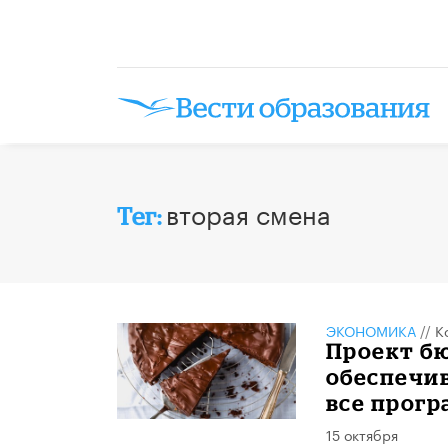
вторая смена
Тег:
ЭКОНОМИКА
//
К
Проект бю
обеспечив
все прог
15 октября