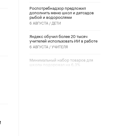
Роспотребнадзор предложил
дополнить меню школ и детсадов
рыбой и водорослями
6 АВГУСТА /
ДЕТИ
​Яндекс обучил более 20 тысяч
учителей использовать ИИ в работе
6 АВГУСТА /
УЧИТЕЛЯ
Минимальный набор товаров для
школы подорожал на 6,3%
5 АВГУСТА /
ШКОЛЬНИКИ
Вышел в свет новый номер научно-
публицистического журнала
«Образовательная политика» № 2
(2026)
3 ИЮЛЯ /
АНОНС
Школьники и студенты Москвы
почтили память героев Великой
е
Отечественной войны
22 ИЮНЯ /
ГОРОДСКОЕ ОБРАЗОВАНИЕ