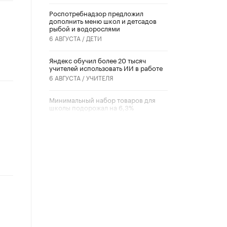
Роспотребнадзор предложил
дополнить меню школ и детсадов
рыбой и водорослями
6 АВГУСТА /
ДЕТИ
​Яндекс обучил более 20 тысяч
учителей использовать ИИ в работе
6 АВГУСТА /
УЧИТЕЛЯ
Минимальный набор товаров для
школы подорожал на 6,3%
5 АВГУСТА /
ШКОЛЬНИКИ
Вышел в свет новый номер научно-
публицистического журнала
«Образовательная политика» № 2
(2026)
3 ИЮЛЯ /
АНОНС
Школьники и студенты Москвы
почтили память героев Великой
Отечественной войны
22 ИЮНЯ /
ГОРОДСКОЕ ОБРАЗОВАНИЕ