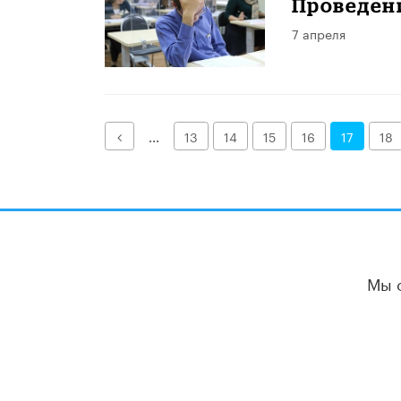
Проведени
7 апреля
Назад
...
13
14
15
16
17
18
Мы 