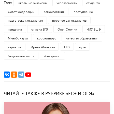
Теги:
школьные экзамены
успеваемость
студенты
Совет Федерации
самоизоляция
поступление
подготовка к экзаменам
перенос дат экзаменов
пандемия
отмена ЕГЭ
Олег Смолин
НИУ ВШЭ
Минобрнауки
коронавирус
качество образования
карантин
Ирина Абанкина
ЕГЭ
вузы
бюджетные места
абитуриент
ЧИТАЙТЕ ТАКЖЕ В РУБРИКЕ «ЕГЭ И ОГЭ»