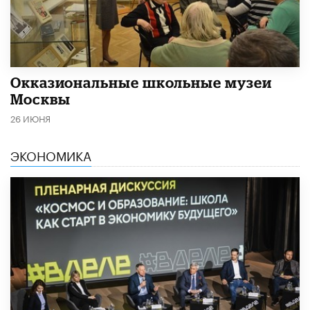
​Окказиональные школьные музеи
Москвы
26 ИЮНЯ
ЭКОНОМИКА