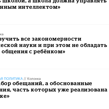
 школой, а школа должна управлять
енным интеллектом»
ка
зучить все закономерности
еской науки и при этом не обладать
 общения с ребёнком»
АЯ ПОЛИТИКА
//
Колонка
абор обещаний, а обоснованные
ия, часть которых уже реализована
ке»