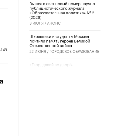
Вышел в свет новый номер научно-
публицистического журнала
«Образовательная политика» № 2
(2026)
3 ИЮЛЯ /
АНОНС
Школьники и студенты Москвы
почтили память героев Великой
Отечественной войны
3149
22 ИЮНЯ /
ГОРОДСКОЕ ОБРАЗОВАНИЕ
«Егор, давай во двор!»
22 ИЮНЯ /
АНОНС
а
Из закона о регулировании ИИ
убрали запрет на иностранные
нейросети
22 ИЮНЯ /
BIG DATA
Рособрнадзор предупредил о трех
схемах мошенничества в период
сдачи ЕГЭ
19 ИЮНЯ /
ЕГЭ И ОГЭ