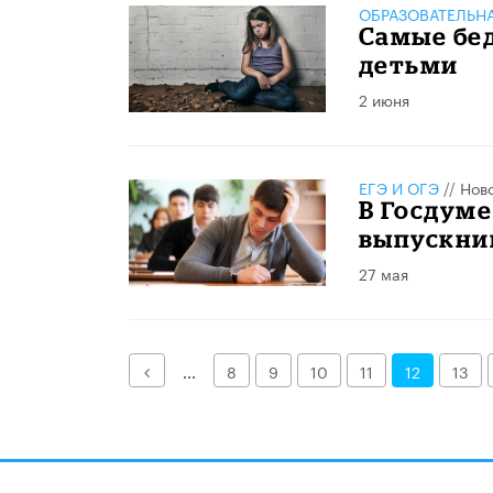
ОБРАЗОВАТЕЛЬН
Самые бед
детьми
2 июня
ЕГЭ И ОГЭ
//
Нов
В Госдуме
выпускни
27 мая
Назад
...
8
9
10
11
12
13