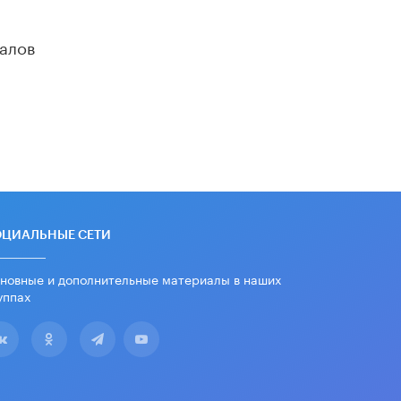
«Евгений Онегин» станет
обязательным для повторения в 10–
11-х классах
алов
4 ИЮНЯ /
КАЧЕСТВО ОБРАЗОВАНИЯ
В Общественной палате предложили
шить школьную форму с учетом
национальных традиций регионов
4 ИЮНЯ /
ШКОЛЬНИКИ
В Госдуме предложили ввести
онлайн-формат для апелляций ЕГЭ
3 ИЮНЯ /
ЕГЭ И ОГЭ
ОЦИАЛЬНЫЕ СЕТИ
​Яндекс выпустил бесплатный курс
по защите от ИИ-мошенничества
2 ИЮНЯ /
BIG DATA
новные и дополнительные материалы в наших
уппах
В России начнут применять новые
подходы к разрешению конфликтов
в школах
2 ИЮНЯ /
ПОДРОСТКИ
Академик РАН предупредил, что