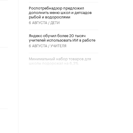
Роспотребнадзор предложил
дополнить меню школ и детсадов
рыбой и водорослями
6 АВГУСТА /
ДЕТИ
​Яндекс обучил более 20 тысяч
учителей использовать ИИ в работе
6 АВГУСТА /
УЧИТЕЛЯ
Минимальный набор товаров для
школы подорожал на 6,3%
5 АВГУСТА /
ШКОЛЬНИКИ
Вышел в свет новый номер научно-
публицистического журнала
«Образовательная политика» № 2
(2026)
3 ИЮЛЯ /
АНОНС
Школьники и студенты Москвы
почтили память героев Великой
Отечественной войны
22 ИЮНЯ /
ГОРОДСКОЕ ОБРАЗОВАНИЕ