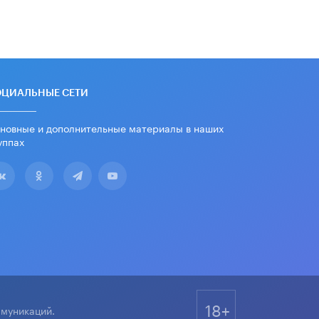
В Госдуме предложили ввести
онлайн-формат для апелляций ЕГЭ
3 ИЮНЯ /
ЕГЭ И ОГЭ
​Яндекс выпустил бесплатный курс
по защите от ИИ-мошенничества
2 ИЮНЯ /
BIG DATA
ОЦИАЛЬНЫЕ СЕТИ
В России начнут применять новые
новные и дополнительные материалы в наших
подходы к разрешению конфликтов
уппах
в школах
2 ИЮНЯ /
ПОДРОСТКИ
Академик РАН предупредил, что
ChatGPT отучит школьников думать
1 ИЮНЯ /
ШКОЛЬНИКИ
18+
ммуникаций.