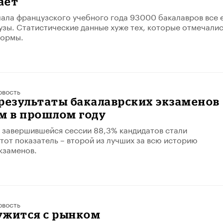
ает
чала французского учебного года 93000 бакалавров все 
вузы. Статистические данные хуже тех, которые отмечали
формы.
овость
результаты бакалаврских экзаменов
м в прошлом году
 завершившейся сессии 88,3% кандидатов стали
тот показатель – второй из лучших за всю историю
кзаменов.
овость
ужится с рынком