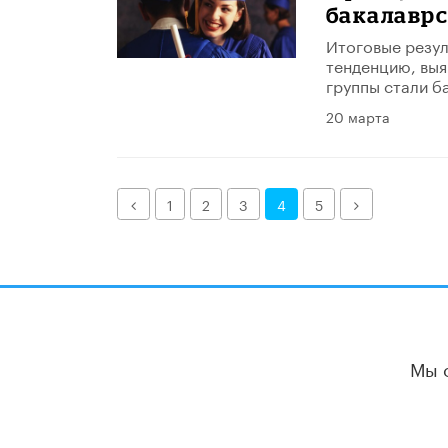
бакалаврс
Итоговые резул
тенденцию, выя
группы стали б
20 марта
Назад
Далее
1
2
3
4
5
Мы 