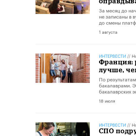
оправдыв
За месяц до на
не записаны в 
до смены плат
1 августа
ИНТЕРВЕСТИ
//
Н
Франция: 
лучше, че
По результатам
бакалаврами. Э
бакалаврских э
18 июля
ИНТЕРВЕСТИ
//
Н
СПО подр