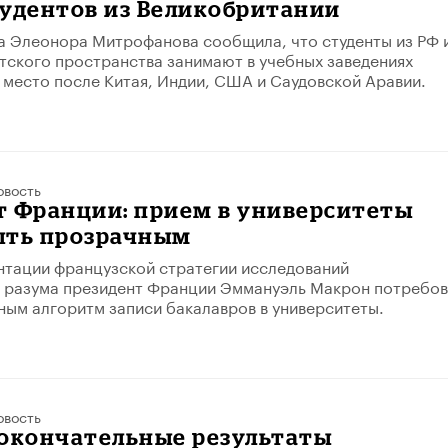
тудентов из Великобритании
а Элеонора Митрофанова сообщила, что студенты из РФ 
тского пространства занимают в учебных заведениях
 место после Китая, Индии, США и Саудовской Аравии.
овость
т Франции: прием в университеты
ыть прозрачным
нтации французской стратегии исследований
о разума президент Франции Эммануэль Макрон потребо
ным алгоритм записи бакалавров в университеты.
овость
 окончательные результаты