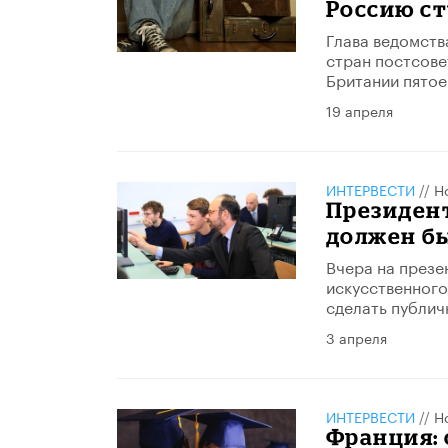
Россию с
Глава ведомств
стран постсове
Британии пятое
19 апреля
ИНТЕРВЕСТИ
//
Н
Президен
должен б
Вчера на презе
искусственног
сделать публич
3 апреля
ИНТЕРВЕСТИ
//
Н
Франция: