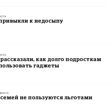
ость
 привыкли к недосыпу
ость
рассказали, как долго подросткам
пользовать гаджеты
вость
 семей не пользуются льготами