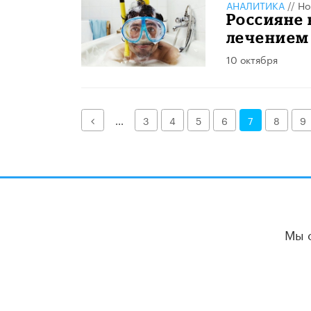
АНАЛИТИКА
//
Но
Россияне 
лечением
10 октября
Назад
...
3
4
5
6
7
8
9
Мы 