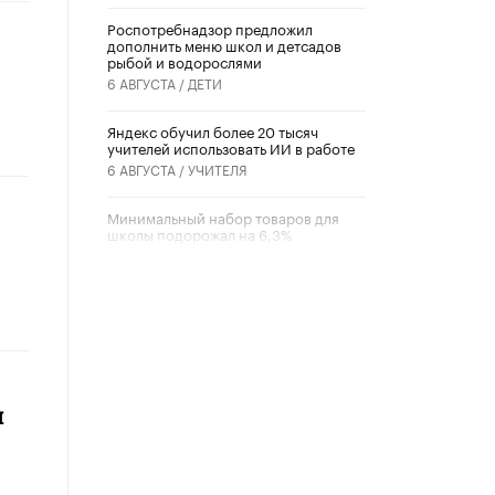
Роспотребнадзор предложил
дополнить меню школ и детсадов
рыбой и водорослями
6 АВГУСТА /
ДЕТИ
​Яндекс обучил более 20 тысяч
учителей использовать ИИ в работе
6 АВГУСТА /
УЧИТЕЛЯ
Минимальный набор товаров для
школы подорожал на 6,3%
5 АВГУСТА /
ШКОЛЬНИКИ
Вышел в свет новый номер научно-
публицистического журнала
«Образовательная политика» № 2
(2026)
3 ИЮЛЯ /
АНОНС
я
Школьники и студенты Москвы
почтили память героев Великой
Отечественной войны
22 ИЮНЯ /
ГОРОДСКОЕ ОБРАЗОВАНИЕ