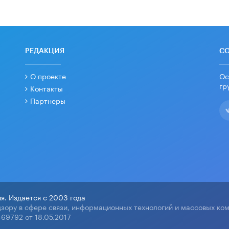
РЕДАКЦИЯ
С
О проекте
Ос
гр
Контакты
Партнеры
я. Издается с 2003 года
зору в сфере связи, информационных технологий и массовых ко
69792 от 18.05.2017