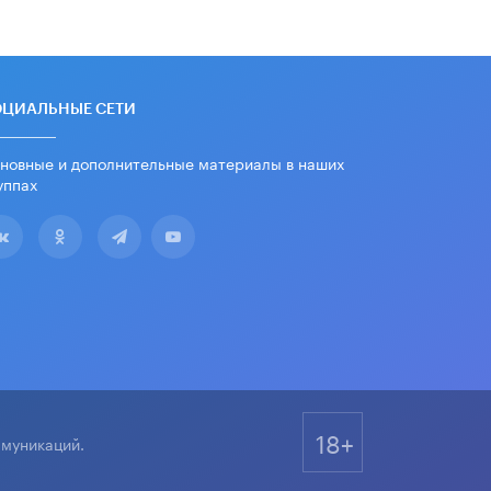
дипломы только из-за не
пройденного антиплагиата
5 ИЮНЯ /
ЧТО ПРОИСХОДИТ?
Минпросвещения просят добавить в
ОЦИАЛЬНЫЕ СЕТИ
школьные учебники примеры
женщин-инженеров
5 ИЮНЯ /
УЧЕБНИКИ
новные и дополнительные материалы в наших
уппах
Уличенный в списывании школьник
вернул себе призовое место на
олимпиаде через суд
5 ИЮНЯ /
ЧТО ПРОИСХОДИТ?
«Евгений Онегин» станет
обязательным для повторения в 10–
11-х классах
4 ИЮНЯ /
КАЧЕСТВО ОБРАЗОВАНИЯ
В Общественной палате предложили
шить школьную форму с учетом
18+
национальных традиций регионов
ммуникаций.
4 ИЮНЯ /
ШКОЛЬНИКИ