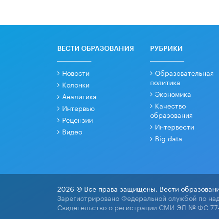
ВЕСТИ ОБРАЗОВАНИЯ
РУБРИКИ
Новости
Образовательная
политика
Колонки
Экономика
Аналитика
Качество
Интервью
образования
Рецензии
Интервести
Видео
Big data
2026 © Все права защищены. Вести образовани
Зарегистрировано Федеральной службой по над
Свидетельство о регистрации СМИ ЭЛ № ФС 77-