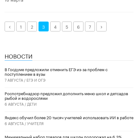
Назад
Далее
1
2
3
4
5
6
7
НОВОСТИ
В Госдуме предложили отменить ЕГЭ из-за проблем с
поступлением в вузы
7 АВГУСТА /
ЕГЭ И ОГЭ
Роспотребнадзор предложил дополнить меню школ и детсадов
рыбой и водорослями
6 АВГУСТА /
ДЕТИ
​Яндекс обучил более 20 тысяч учителей использовать ИИ в работе
6 АВГУСТА /
УЧИТЕЛЯ
Минимальный набор товаров для школы подорожал на 6,3%