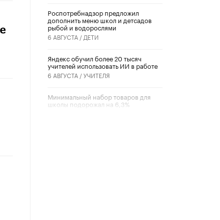
Роспотребнадзор предложил
дополнить меню школ и детсадов
рыбой и водорослями
ме
6 АВГУСТА /
ДЕТИ
​Яндекс обучил более 20 тысяч
учителей использовать ИИ в работе
6 АВГУСТА /
УЧИТЕЛЯ
Минимальный набор товаров для
школы подорожал на 6,3%
5 АВГУСТА /
ШКОЛЬНИКИ
Вышел в свет новый номер научно-
публицистического журнала
«Образовательная политика» № 2
(2026)
3 ИЮЛЯ /
АНОНС
Школьники и студенты Москвы
почтили память героев Великой
Отечественной войны
22 ИЮНЯ /
ГОРОДСКОЕ ОБРАЗОВАНИЕ