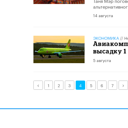
Таня Мэр погов
альтернативног
14 августа
ЭКОНОМИКА
//
Н
Авиакомпа
высадку 1
5 августа
Назад
Д
1
2
3
4
5
6
7