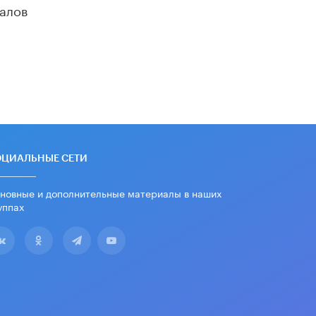
алов
дипломы только из-за не
пройденного антиплагиата
5 ИЮНЯ /
ЧТО ПРОИСХОДИТ?
Минпросвещения просят добавить в
школьные учебники примеры
женщин-инженеров
5 ИЮНЯ /
УЧЕБНИКИ
Уличенный в списывании школьник
вернул себе призовое место на
олимпиаде через суд
ОЦИАЛЬНЫЕ СЕТИ
5 ИЮНЯ /
ЧТО ПРОИСХОДИТ?
новные и дополнительные материалы в наших
«Евгений Онегин» станет
обязательным для повторения в 10–
уппах
11-х классах
4 ИЮНЯ /
КАЧЕСТВО ОБРАЗОВАНИЯ
В Общественной палате предложили
шить школьную форму с учетом
национальных традиций регионов
4 ИЮНЯ /
ШКОЛЬНИКИ