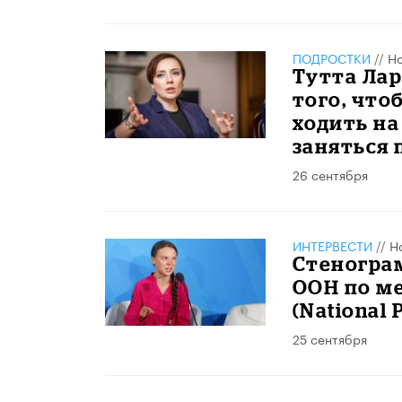
ПОДРОСТКИ
//
Но
Тутта Лар
того, что
ходить на
заняться 
26 сентября
ИНТЕРВЕСТИ
//
Н
Стенограм
ООН по м
(National 
25 сентября