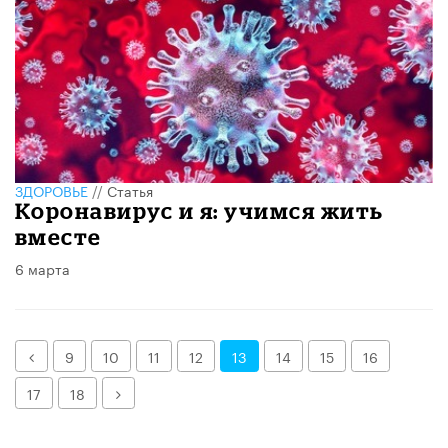
ЗДОРОВЬЕ
//
Статья
Коронавирус и я: учимся жить
вместе
6 марта
Назад
9
10
11
12
13
14
15
16
Далее
17
18