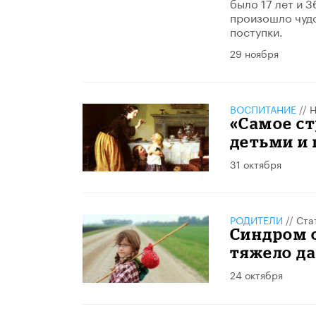
было 17 лет и 3
произошло чудо
поступки.
29 ноября
ВОСПИТАНИЕ
//
Н
«Самое ст
детьми и 
31 октября
РОДИТЕЛИ
//
Ста
Синдром о
тяжело да
24 октября