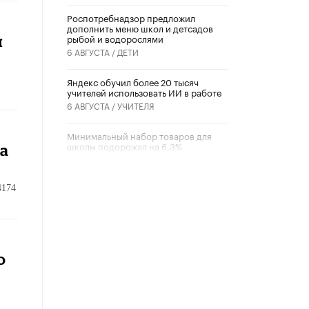
Роспотребнадзор предложил
дополнить меню школ и детсадов
рыбой и водорослями
я
6 АВГУСТА /
ДЕТИ
​Яндекс обучил более 20 тысяч
учителей использовать ИИ в работе
6 АВГУСТА /
УЧИТЕЛЯ
Минимальный набор товаров для
школы подорожал на 6,3%
на
5 АВГУСТА /
ШКОЛЬНИКИ
4174
Вышел в свет новый номер научно-
публицистического журнала
«Образовательная политика» № 2
(2026)
3 ИЮЛЯ /
АНОНС
о
Школьники и студенты Москвы
почтили память героев Великой
Отечественной войны
22 ИЮНЯ /
ГОРОДСКОЕ ОБРАЗОВАНИЕ