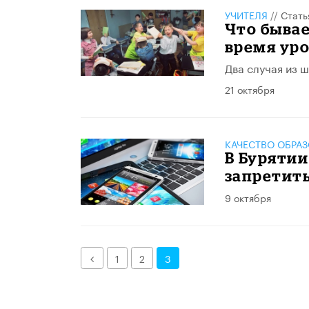
УЧИТЕЛЯ
//
Стать
Что бывае
время ур
Два случая из 
21 октября
КАЧЕСТВО ОБРА
В Буряти
запретить
9 октября
Назад
1
2
3