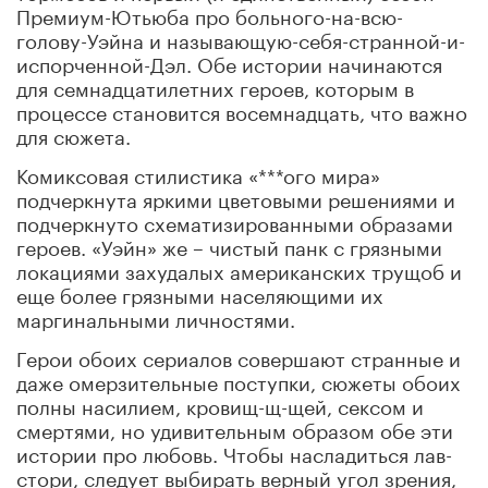
Премиум-Ютьюба про больного-на-всю-
голову-Уэйна и называющую-себя-странной-и-
испорченной-Дэл. Обе истории начинаются
для семнадцатилетних героев, которым в
процессе становится восемнадцать, что важно
для сюжета.
Комиксовая стилистика «***ого мира»
подчеркнута яркими цветовыми решениями и
подчеркнуто схематизированными образами
героев. «Уэйн» же – чистый панк с грязными
локациями захудалых американских трущоб и
еще более грязными населяющими их
маргинальными личностями.
Герои обоих сериалов совершают странные и
даже омерзительные поступки, сюжеты обоих
полны насилием, кровищ-щ-щей, сексом и
смертями, но удивительным образом обе эти
истории про любовь. Чтобы насладиться лав-
стори, следует выбирать верный угол зрения,