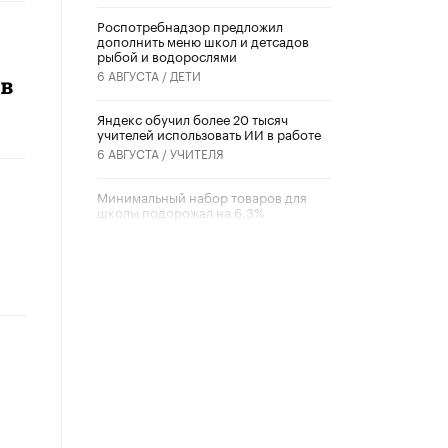
Роспотребнадзор предложил
дополнить меню школ и детсадов
рыбой и водорослями
6 АВГУСТА /
ДЕТИ
ов
​Яндекс обучил более 20 тысяч
учителей использовать ИИ в работе
6 АВГУСТА /
УЧИТЕЛЯ
Минимальный набор товаров для
школы подорожал на 6,3%
5 АВГУСТА /
ШКОЛЬНИКИ
Вышел в свет новый номер научно-
публицистического журнала
«Образовательная политика» № 2
(2026)
3 ИЮЛЯ /
АНОНС
Школьники и студенты Москвы
почтили память героев Великой
Отечественной войны
22 ИЮНЯ /
ГОРОДСКОЕ ОБРАЗОВАНИЕ