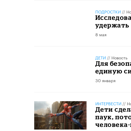
ПОДРОСТКИ
//
Но
Исследов
удержать 
8 мая
ДЕТИ
//
Новость
Для безоп
единую с
30 января
ИНТЕРВЕСТИ
//
Н
Дети сдел
паук, пот
человека-