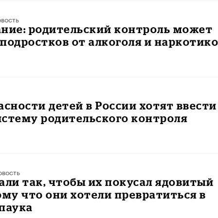
вость
ание: родительский контроль может
подростков от алкоголя и наркотик
асности детей в России хотят ввести
истему родительского контроля
овость
али так, чтобы их покусал ядовитый
ому что они хотели превратиться в
паука