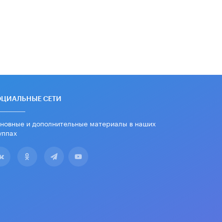
дипломы только из-за не
пройденного антиплагиата
5 ИЮНЯ /
ЧТО ПРОИСХОДИТ?
Минпросвещения просят добавить в
школьные учебники примеры
женщин-инженеров
5 ИЮНЯ /
УЧЕБНИКИ
Уличенный в списывании школьник
вернул себе призовое место на
ОЦИАЛЬНЫЕ СЕТИ
олимпиаде через суд
5 ИЮНЯ /
ЧТО ПРОИСХОДИТ?
новные и дополнительные материалы в наших
уппах
«Евгений Онегин» станет
обязательным для повторения в 10–
11-х классах
4 ИЮНЯ /
КАЧЕСТВО ОБРАЗОВАНИЯ
В Общественной палате предложили
шить школьную форму с учетом
национальных традиций регионов
4 ИЮНЯ /
ШКОЛЬНИКИ