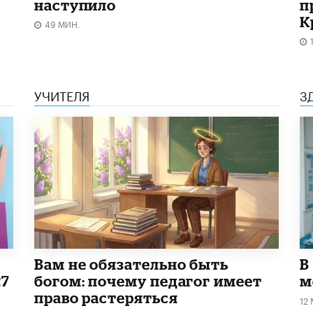
наступило
п
К
49 МИН.
УЧИТЕЛЯ
З
​Вам не обязательно быть
В
27
богом: почему педагог имеет
м
право растеряться
12