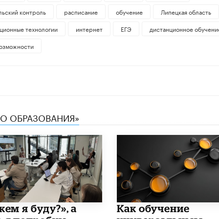
льский контроль
расписание
обучение
Липецкая область
ционные технологии
интернет
ЕГЭ
дистанционное обучени
озможности
ТВО ОБРАЗОВАНИЯ»
кем я буду?», а
​Как обучение