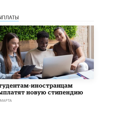
ЫПЛАТЫ
тудентам-иностранцам
ыплатят новую стипендию
 МАРТА