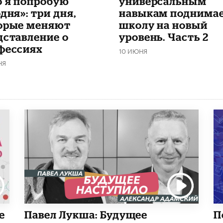
о я попробую
универсальным
дня»: три дня,
навыкам поднима
орые меняют
школу на новый
дставление о
уровень. Часть 2
фессиях
10 ИЮНЯ
НЯ
е
Павел Лукша: Будущее
П