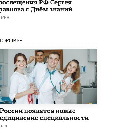
росвещения РФ Сергея
В Минобрнауки рассказали о новых
равцова с Днём знаний
правилах приема в аспирантуру
1 ИЮНЯ /
КАЧЕСТВО ОБРАЗОВАНИЯ
1 МИН.
ДОРОВЬЕ
 России появятся новые
едицинские специальности
 МАЯ