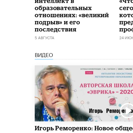
интеллект в
«чт
образовательных
сего
отношениях: «великий
кот
подрыв» и его
пре
последствия
про
5 АВГУСТА
24 ИЮ
ВИДЕО
Игорь Реморенко: Новое обще