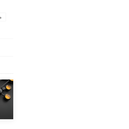
8 ИЮНЯ /
ЕГЭ И ОГЭ
Школа «СКОЛКА» и Госкорпорация
е
«Росатом» подписали соглашение о
сотрудничестве
8 ИЮНЯ /
ОБРАЗОВАТЕЛЬНАЯ ПОЛИТИКА
Депутаты призвали не отклонять
дипломы только из-за не пройденного
антиплагиата
5 ИЮНЯ /
ЧТО ПРОИСХОДИТ?
Минпросвещения просят добавить в
школьные учебники примеры женщин-
инженеров
5 ИЮНЯ /
УЧЕБНИКИ
Уличенный в списывании школьник
вернул себе призовое место на
олимпиаде через суд
5 ИЮНЯ /
ЧТО ПРОИСХОДИТ?
«Евгений Онегин» станет обязательным
для повторения в 10–11-х классах