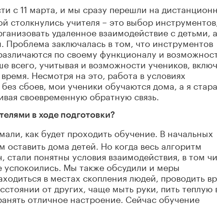
ти с 11 марта, и мы сразу перешли на дистанцион
ой столкнулись учителя – это выбор инструментов,
анизовать удаленное взаимодействие с детьми, а
. Проблема заключалась в том, что инструментов
и различаются по своему функционалу и возможнос
ше всего, учитывая и возможности учеников, вклю
время. Несмотря на это, работа в условиях
без сбоев, мои ученики обучаются дома, а я стар
ивая своевременную обратную связь.
телями в ходе подготовки?
али, как будет проходить обучение. В начальных
м оставить дома детей. Но когда весь алгоритм
 стали понятны условия взаимодействия, в том ч
е успокоились. Мы также обсудили и меры
аходиться в местах скопления людей, проводить в
асстоянии от других, чаще мыть руки, пить теплую 
ранять отличное настроение. Сейчас обучение