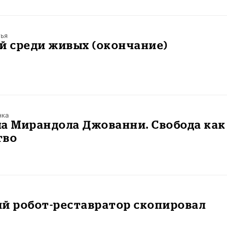
ья
й среди живых (окончание)
нка
а Мирандола Джованни. Свобода как
тво
й робот-реставратор скопировал