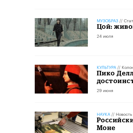
МУЗОБРАЗ
//
Стат
Цой: живо
24 июля
КУЛЬТУРА
//
Коло
Пико Делл
достоинс
29 июня
НАУКА
//
Новость
Российски
Моне