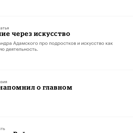
атья
ие через искусство
андра Адамского про подростков и искусство как
ю деятельность.
нзия
напомнил о главном
сть