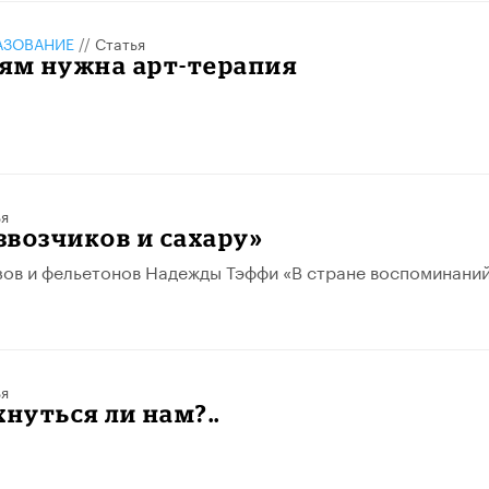
АЗОВАНИЕ
//
Статья
тям нужна арт-терапия
ья
возчиков и сахару»
зов и фельетонов Надежды Тэффи «В стране воспоминаний
ья
хнуться ли нам?..