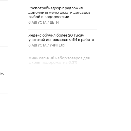
Роспотребнадзор предложил
дополнить меню школ и детсадов
рыбой и водорослями
6 АВГУСТА /
ДЕТИ
​Яндекс обучил более 20 тысяч
учителей использовать ИИ в работе
6 АВГУСТА /
УЧИТЕЛЯ
Минимальный набор товаров для
школы подорожал на 6,3%
5 АВГУСТА /
ШКОЛЬНИКИ
».
Вышел в свет новый номер научно-
публицистического журнала
«Образовательная политика» № 2
(2026)
3 ИЮЛЯ /
АНОНС
Школьники и студенты Москвы
почтили память героев Великой
Отечественной войны
22 ИЮНЯ /
ГОРОДСКОЕ ОБРАЗОВАНИЕ