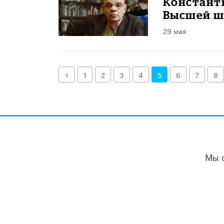
Констант
Высшей ш
29 мая
Назад
1
2
3
4
5
6
7
8
Мы 