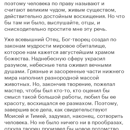
поэтому человека по праву называют и
считают великим чудом, живым существом,
действительно достойным восхищения. Но что
бы там ни было, выслушайте, отцы, и
снисходительно простите мне эту речь.
Уже всевышний Отец, Бог-творец создал по
законам мудрости мировое обиталище,
которое нам кажется августейшим храмом
божества. Наднебесную сферу украсил
разумом, небесные тела оживил вечными
душами. Грязные и засоренные части нижнего
мира наполнил разнородной массой
животных. Но, закончив творение, пожелал
мастер, чтобы был кто-то, кто оценил бы
смысл такой большой работы, любил бы ее
красоту, восхищался ее размахом. Поэтому,
завершив все дела, как свидетельствуют
Моисей и Тимей, задумал, наконец, сотворить
человека. Но не было ничего ни в прообразах,
откуда творец произвел бы новое потомство,