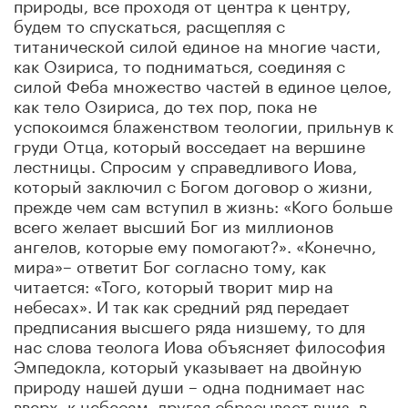
природы, все проходя от центра к центру,
будем то спускаться, расщепляя с
титанической силой единое на многие части,
как Озириса, то подниматься, соединяя с
силой Феба множество частей в единое целое,
как тело Озириса, до тех пор, пока не
успокоимся блаженством теологии, прильнув к
груди Отца, который восседает на вершине
лестницы. Спросим у справедливого Иова,
который заключил с Богом договор о жизни,
прежде чем сам вступил в жизнь: «Кого больше
всего желает высший Бог из миллионов
ангелов, которые ему помогают?». «Конечно,
мира»– ответит Бог согласно тому, как
читается: «Того, который творит мир на
небесах». И так как средний ряд передает
предписания высшего ряда низшему, то для
нас слова теолога Иова объясняет философия
Эмпедокла, который указывает на двойную
природу нашей души – одна поднимает нас
вверх, к небесам, другая сбрасывает вниз, в