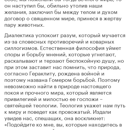
он наступил бы, обильно утолив наши
желания, заключил бы между телом и духом
договор о священном мире, принеся в жертву
пару животных.
Диалектика успокоит разум, который мучается
из-за словесных противоречий и коварных
силлогизмов. Естественная философия уймет
споры и борьбу мнений, которые угнетают,
раскалывают и терзают беспокойную душу, но
при этом заставит нас помнить, что природа,
согласно Гераклиту, рождена войной и
поэтому названа Гомером борьбой. Поэтому
невозможно найти в природе настоящего
покоя и прочного мира, который является
привилегией и милостью ее госпожи –
святейшей теологии. Теология укажет нам путь
к миру и поведет как провожатый. Издали
увидев нас, спешащих, она воскликнет:
«Подойдите ко мне, вы, которые находитесь в
затруднении, подойдите ко мне, и я дам вам