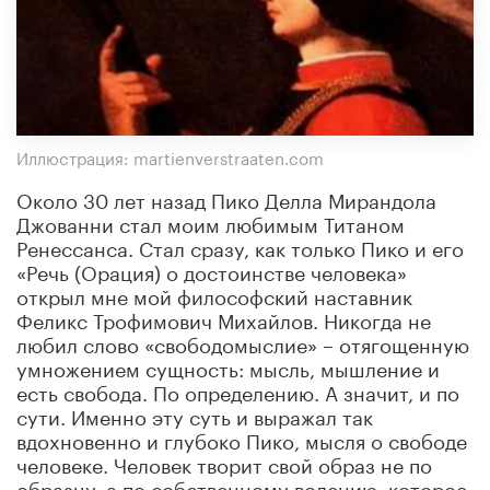
Иллюстрация: martienverstraaten.com
Около 30 лет назад Пико Делла Мирандола
Джованни стал моим любимым Титаном
Ренессанса. Стал сразу, как только Пико и его
«Речь (Орация) о достоинстве человека»
открыл мне мой философский наставник
Феликс Трофимович Михайлов. Никогда не
любил слово «свободомыслие» – отягощенную
умножением сущность: мысль, мышление и
есть свобода. По определению. А значит, и по
сути. Именно эту суть и выражал так
вдохновенно и глубоко Пико, мысля о свободе
человеке. Человек творит свой образ не по
образцу, а по собственному волению, которое