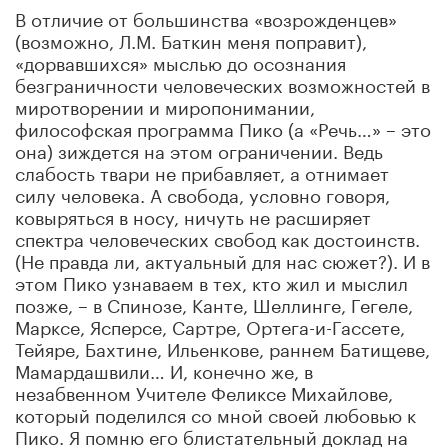
В отличие от большинства «возрожденцев»
(возможно, Л.М. Баткин меня поправит),
«дорвавшихся» мыслью до осознания
безграничности человеческих возможностей в
миротворении и миропонимании,
философская программа Пико (а «Речь…» – это
она) зиждется на этом ограничении. Ведь
слабость твари не прибавляет, а отнимает
силу человека. А свобода, условно говоря,
ковыряться в носу, ничуть не расширяет
спектра человеческих свобод как достоинств.
(Не правда ли, актуальный для нас сюжет?). И в
этом Пико узнаваем в тех, кто жил и мыслил
позже, – в Спинозе, Канте, Шеллинге, Гегеле,
Марксе, Ясперсе, Сартре, Ортега-и-Гассете,
Тейяре, Бахтине, Ильенкове, раннем Батищеве,
Мамардашвили… И, конечно же, в
незабвенном Учителе Феликсе Михайлове,
который поделился со мной своей любовью к
Пико. Я помню его блистательный доклад на