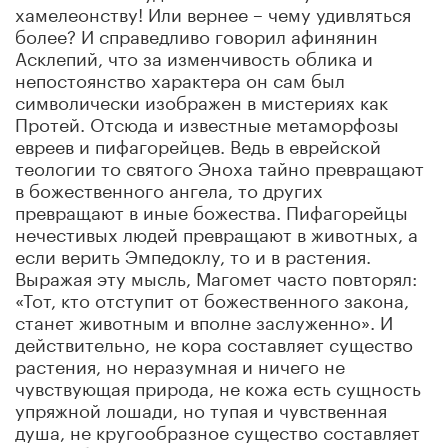
хамелеонству! Или вернее – чему удивляться
более? И справедливо говорил афинянин
Асклепий, что за изменчивость облика и
непостоянство характера он сам был
символически изображен в мистериях как
Протей. Отсюда и известные метаморфозы
евреев и пифагорейцев. Ведь в еврейской
теологии то святого Эноха тайно превращают
в божественного ангела, то других
превращают в иные божества. Пифагорейцы
нечестивых людей превращают в животных, а
если верить Эмпедоклу, то и в растения.
Выражая эту мысль, Магомет часто повторял:
«Тот, кто отступит от божественного закона,
станет животным и вполне заслуженно». И
действительно, не кора составляет существо
растения, но неразумная и ничего не
чувствующая природа, не кожа есть сущность
упряжной лошади, но тупая и чувственная
душа, не кругообразное существо составляет