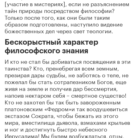
[участие в мистериях], если не разъяснением
тайн природы посредством философии?
Только после того, как они были таким
образом подготовлены, наступило видение
божественных дел через свет теологии.
Бескорыстный характер
философского знания
И кто не стал бы добиваться посвящения в эти
таинства? Кто, пренебрегая всем земным,
презирая дары судьбы, не заботясь о теле, не
пожелал бы стать сотрапезником Богов, еще
живя на земле и получив дар бессмертия,
напоив нектаром себя – смертное существо!
Кто не захотел бы так быть завороженным
платоновским «Федром»и так воодушевиться
экстазом Сократа, чтобы бежать из этого
мира, вместилища дьявола, взмахами крыльев
и ног и достигнуть быстро небесного
Иерусалима! Мы будем возбуждаться, отцы,