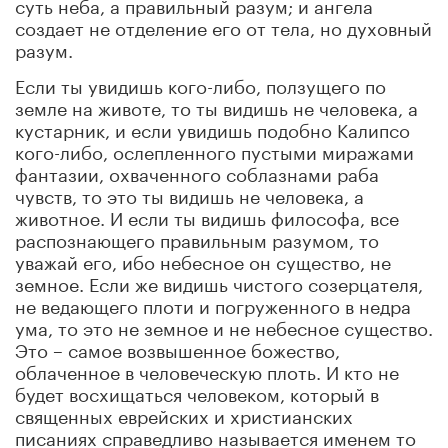
суть неба, а правильный разум; и ангела
создает не отделение его от тела, но духовный
разум.
Если ты увидишь кого-либо, ползущего по
земле на животе, то ты видишь не человека, а
кустарник, и если увидишь подобно Калипсо
кого-либо, ослепленного пустыми миражами
фантазии, охваченного соблазнами раба
чувств, то это ты видишь не человека, а
животное. И если ты видишь философа, все
распознающего правильным разумом, то
уважай его, ибо небесное он существо, не
земное. Если же видишь чистого созерцателя,
не ведающего плоти и погруженного в недра
ума, то это не земное и не небесное существо.
Это – самое возвышенное божество,
облаченное в человеческую плоть. И кто не
будет восхищаться человеком, который в
священных еврейских и христианских
писаниях справедливо называется именем то