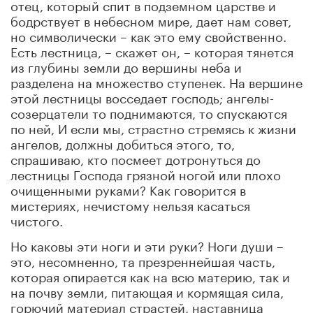
отец, который спит в подземном царстве и
бодрствует в небесном мире, дает нам совет,
но символически – как это ему свойственно.
Есть лестница, – скажет он, – которая тянется
из глубины земли до вершины неба и
разделена на множество ступенек. На вершине
этой лестницы восседает господь; ангелы-
созерцатели то поднимаются, то спускаются
по ней, И если мы, страстно стремясь к жизни
ангелов, должны добиться этого, то,
спрашиваю, кто посмеет дотронуться до
лестницы Господа грязной ногой или плохо
очищенными руками? Как говорится в
мистериях, нечистому нельзя касаться
чистого.
Но каковы эти ноги и эти руки? Ноги души –
это, несомненно, та презреннейшая часть,
которая опирается как на всю материю, так и
на почву земли, питающая и кормящая сила,
горючий материал страстей, наставница