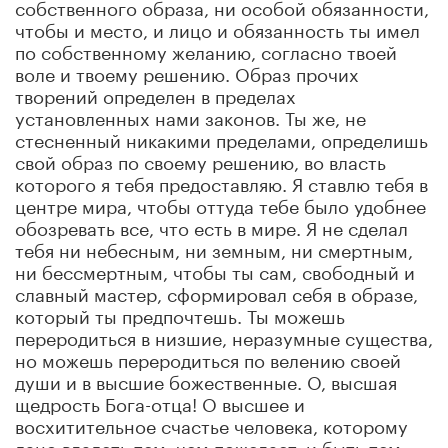
собственного образа, ни особой обязанности,
чтобы и место, и лицо и обязанность ты имел
по собственному желанию, согласно твоей
воле и твоему решению. Образ прочих
творений определен в пределах
установленных нами законов. Ты же, не
стесненный никакими пределами, определишь
свой образ по своему решению, во власть
которого я тебя предоставляю. Я ставлю тебя в
центре мира, чтобы оттуда тебе было удобнее
обозревать все, что есть в мире. Я не сделал
тебя ни небесным, ни земным, ни смертным,
ни бессмертным, чтобы ты сам, свободный и
славный мастер, сформировал себя в образе,
который ты предпочтешь. Ты можешь
переродиться в низшие, неразумные существа,
но можешь переродиться по велению своей
души и в высшие божественные. О, высшая
щедрость Бога-отца! О высшее и
восхитительное счастье человека, которому
дано владеть тем, чем пожелает, и быть тем,