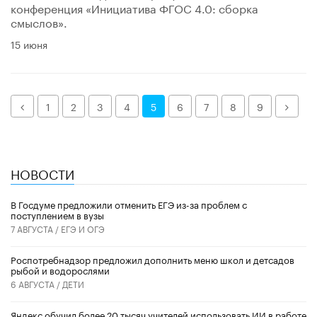
конференция «Инициатива ФГОС 4.0: сборка
смыслов».
15 июня
Назад
Дале
1
2
3
4
5
6
7
8
9
НОВОСТИ
В Госдуме предложили отменить ЕГЭ из-за проблем с
поступлением в вузы
7 АВГУСТА /
ЕГЭ И ОГЭ
Роспотребнадзор предложил дополнить меню школ и детсадов
рыбой и водорослями
6 АВГУСТА /
ДЕТИ
​Яндекс обучил более 20 тысяч учителей использовать ИИ в работе