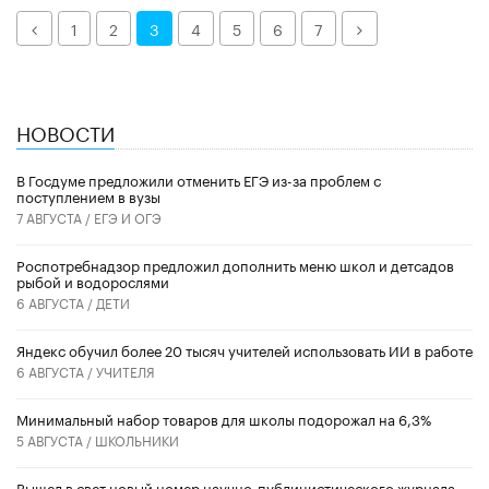
Назад
Далее
1
2
3
4
5
6
7
НОВОСТИ
В Госдуме предложили отменить ЕГЭ из-за проблем с
поступлением в вузы
7 АВГУСТА /
ЕГЭ И ОГЭ
Роспотребнадзор предложил дополнить меню школ и детсадов
рыбой и водорослями
6 АВГУСТА /
ДЕТИ
​Яндекс обучил более 20 тысяч учителей использовать ИИ в работе
6 АВГУСТА /
УЧИТЕЛЯ
Минимальный набор товаров для школы подорожал на 6,3%
5 АВГУСТА /
ШКОЛЬНИКИ
Вышел в свет новый номер научно-публицистического журнала