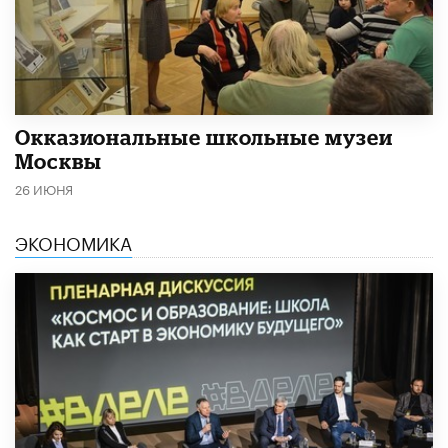
​Окказиональные школьные музеи
Москвы
26 ИЮНЯ
ЭКОНОМИКА