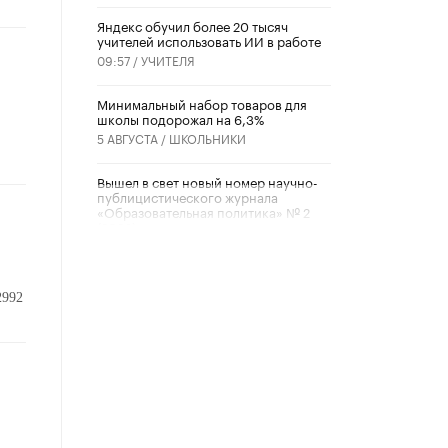
​Яндекс обучил более 20 тысяч
учителей использовать ИИ в работе
09:57 /
УЧИТЕЛЯ
Минимальный набор товаров для
школы подорожал на 6,3%
5 АВГУСТА /
ШКОЛЬНИКИ
Вышел в свет новый номер научно-
публицистического журнала
«Образовательная политика» № 2
(2026)
3 ИЮЛЯ /
АНОНС
Школьники и студенты Москвы
2992
почтили память героев Великой
Отечественной войны
22 ИЮНЯ /
ГОРОДСКОЕ ОБРАЗОВАНИЕ
«Егор, давай во двор!»
22 ИЮНЯ /
АНОНС
Из закона о регулировании ИИ