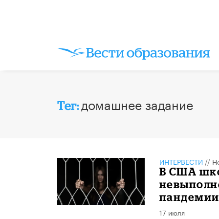
домашнее задание
Тег:
ИНТЕРВЕСТИ
//
Н
В США шк
невыполн
пандеми
17 июля