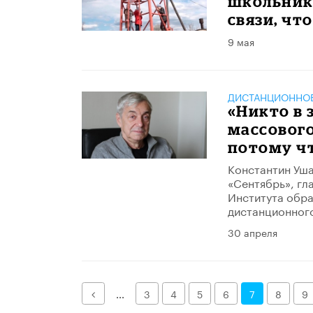
школьник
связи, чт
9 мая
ДИСТАНЦИОННОЕ
«Никто в 
массового
потому ч
Константин Уша
«Сентябрь», гл
Института обр
дистанционног
30 апреля
Назад
...
3
4
5
6
7
8
9