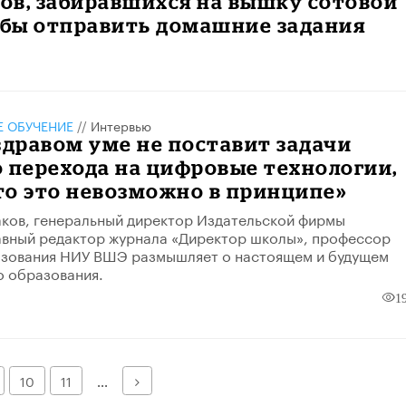
ов, забиравшихся на вышку сотовой
обы отправить домашние задания
 ОБУЧЕНИЕ
//
Интервью
здравом уме не поставит задачи
 перехода на цифровые технологии,
то это невозможно в принципе»
ков, генеральный директор Издательской фирмы
авный редактор журнала «Директор школы», профессор
азования НИУ ВШЭ размышляет о настоящем и будущем
о образования.
1
Далее
10
11
...