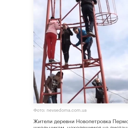
Фото: nevsedoma.com.ua
Жители деревни
Новопетровка
Пермск
школьникам, находящимся на дистан