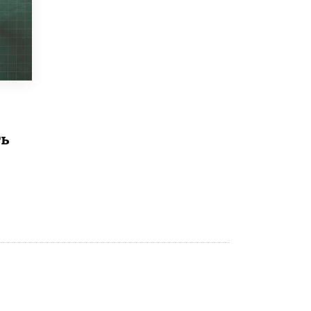
Рособрнадзор ответил на жалобы
школьников на ошибки в ЕГЭ по
русскому
8 ИЮНЯ /
ЕГЭ И ОГЭ
Школа «СКОЛКА» и Госкорпорация
«Росатом» подписали соглашение о
сотрудничестве
8 ИЮНЯ /
ОБРАЗОВАТЕЛЬНАЯ ПОЛИТИКА
ть
Депутаты призвали не отклонять
дипломы только из-за не пройденного
антиплагиата
5 ИЮНЯ /
ЧТО ПРОИСХОДИТ?
Минпросвещения просят добавить в
школьные учебники примеры женщин-
инженеров
5 ИЮНЯ /
УЧЕБНИКИ
Уличенный в списывании школьник
вернул себе призовое место на
олимпиаде через суд