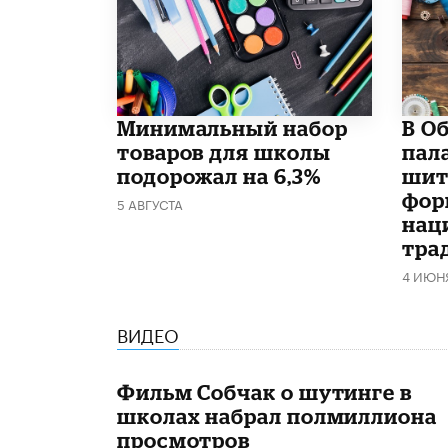
Минимальный набор
В О
товаров для школы
пал
подорожал на 6,3%
шит
фор
5 АВГУСТА
нац
тра
4 ИЮН
ВИДЕО
Фильм Собчак о шутинге в
школах набрал полмиллиона
просмотров