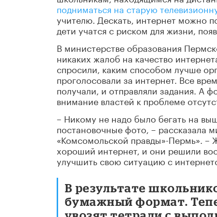
подниматься на старую телевизионн
учителю. Дескать, интернет можно по
дети учатся с риском для жизни, появ
В министерстве образования Пермск
никаких жалоб на качество интернета
спросили, каким способом лучше ор
проголосовали за интернет. Все вре
получали, и отправляли задания. А 
внимание властей к проблеме отсутс
– Никому не надо было бегать на вы
постановочные фото, – рассказала м
«Комсомольской правды»-
Пермь
». –
хороший интернет, и они решили во
улучшить свою ситуацию с интернет
В результате школьник
бумажный формат. Тепе
увозят тетради с выпо