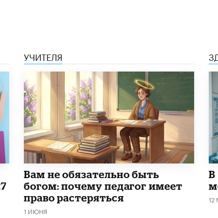
УЧИТЕЛЯ
З
​Вам не обязательно быть
В
27
богом: почему педагог имеет
м
право растеряться
12
1 ИЮНЯ