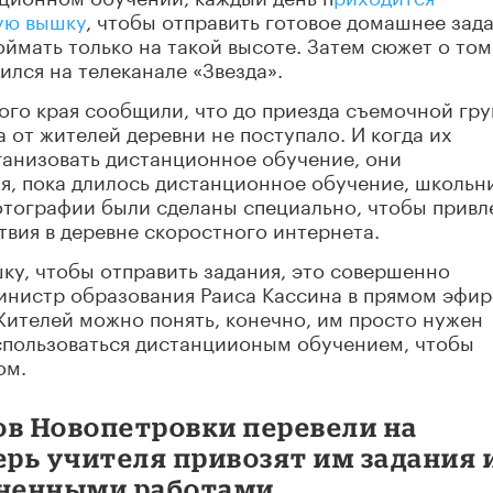
ую вышку
, чтобы отправить готовое домашнее зад
ймать только на такой высоте. Затем сюжет о том,
ился на телеканале «Звезда».
ого края сообщили, что до приезда съемочной гр
 от жителей деревни не поступало. И когда их
ганизовать дистанционное обучение, они
мя, пока длилось дистанционное обучение, школьн
фотографии были сделаны специально, чтобы привл
твия в деревне скоростного интернета.
шку, чтобы отправить задания, это совершенно
инистр образования Раиса Кассина в прямом эфир
 Жителей можно понять, конечно, им просто нужен
спользоваться дистанциионым обучением, чтобы
ом.
ов Новопетровки перевели на
рь учителя привозят им задания 
лненными работами.