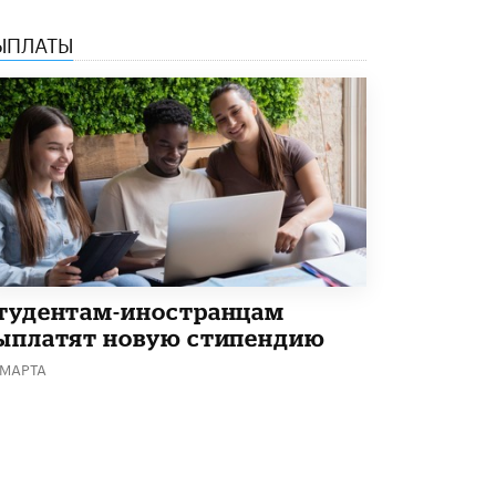
Академик РАН предупредил, что
ЫПЛАТЫ
ChatGPT отучит школьников думать
1 ИЮНЯ /
ШКОЛЬНИКИ
тудентам-иностранцам
ыплатят новую стипендию
 МАРТА