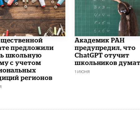
бщественной
Академик РАН
ате предложили
предупредил, что
ь школьную
ChatGPT отучит
му с учетом
школьников дума
иональных
1 ИЮНЯ
диций регионов
Я