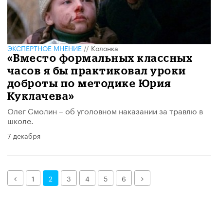
ЭКСПЕРТНОЕ МНЕНИЕ
//
Колонка
«Вместо формальных классных
часов я бы практиковал уроки
доброты по методике Юрия
Куклачева»
Олег Смолин – об уголовном наказании за травлю в
школе.
7 декабря
Назад
Далее
1
2
3
4
5
6