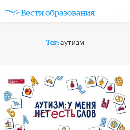
аутизм
Тег: