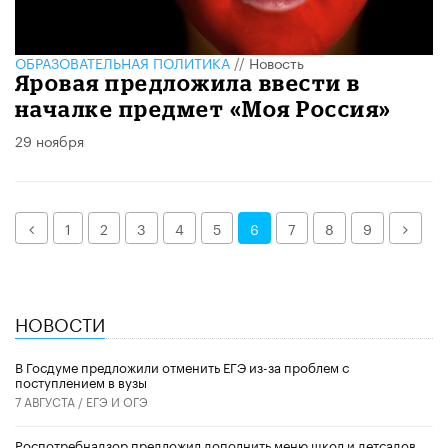
ОБРАЗОВАТЕЛЬНАЯ ПОЛИТИКА
//
Новость
Яровая предложила ввести в
началке предмет «Моя Россия»
29 ноября
Назад
Дале
1
2
3
4
5
6
7
8
9
НОВОСТИ
В Госдуме предложили отменить ЕГЭ из-за проблем с
поступлением в вузы
7 АВГУСТА /
ЕГЭ И ОГЭ
Роспотребнадзор предложил дополнить меню школ и детсадов