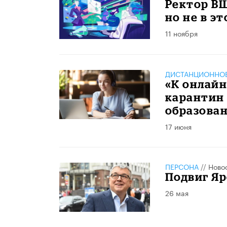
Ректор ВШ
но не в э
11 ноября
ДИСТАНЦИОННОЕ
«К онлайн
карантин
образован
17 июня
ПЕРСОНА
//
Ново
Подвиг Я
26 мая