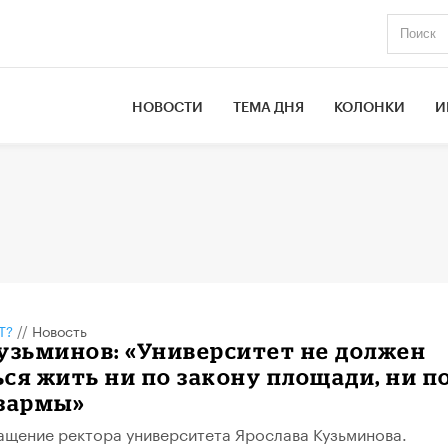
НОВОСТИ
ТЕМА ДНЯ
КОЛОНКИ
И
Т?
//
Новость
узьминов: «Университет не должен
ся жить ни по закону площади, ни п
азармы»
щение ректора университета Ярослава Кузьминова.