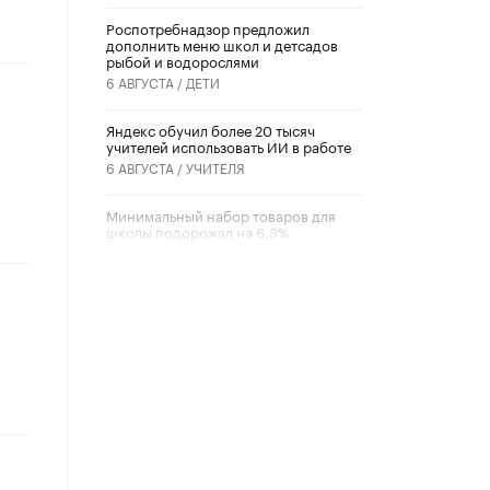
Роспотребнадзор предложил
дополнить меню школ и детсадов
рыбой и водорослями
6 АВГУСТА /
ДЕТИ
​Яндекс обучил более 20 тысяч
учителей использовать ИИ в работе
6 АВГУСТА /
УЧИТЕЛЯ
Минимальный набор товаров для
школы подорожал на 6,3%
5 АВГУСТА /
ШКОЛЬНИКИ
Вышел в свет новый номер научно-
публицистического журнала
«Образовательная политика» № 2
(2026)
3 ИЮЛЯ /
АНОНС
Школьники и студенты Москвы
почтили память героев Великой
Отечественной войны
22 ИЮНЯ /
ГОРОДСКОЕ ОБРАЗОВАНИЕ