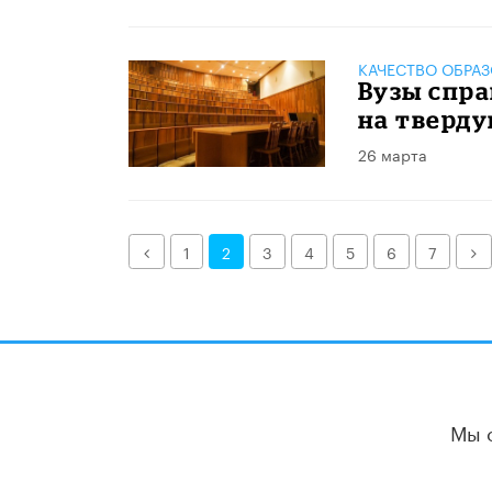
КАЧЕСТВО ОБРА
Вузы спр
на тверду
26 марта
Назад
Д
1
2
3
4
5
6
7
Мы 